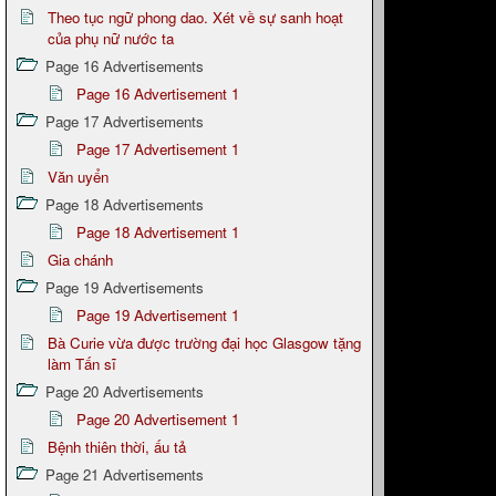
Theo tục ngữ phong dao. Xét về sự sanh hoạt
của phụ nữ nước ta
Page 16 Advertisements
Page 16 Advertisement 1
Page 17 Advertisements
Page 17 Advertisement 1
Văn uyển
Page 18 Advertisements
Page 18 Advertisement 1
Gia chánh
Page 19 Advertisements
Page 19 Advertisement 1
Bà Curie vừa được trường đại học Glasgow tặng
làm Tấn sĩ
Page 20 Advertisements
Page 20 Advertisement 1
Bệnh thiên thời, ấu tả
Page 21 Advertisements