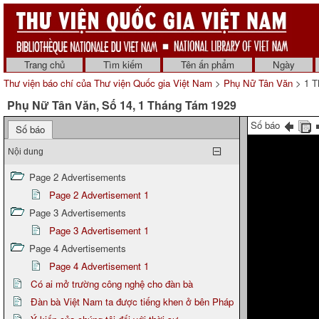
Trang chủ
Tìm kiếm
Tên ấn phẩm
Ngày
Thư viện báo chí của Thư viện Quốc gia Việt Nam
>
Phụ Nữ Tân Văn
> 1 T
Phụ Nữ Tân Văn, Số 14, 1 Tháng Tám 1929
Số báo
Số báo
Nội dung
Page 2 Advertisements
Page 2 Advertisement 1
Page 3 Advertisements
Page 3 Advertisement 1
Page 4 Advertisements
Page 4 Advertisement 1
Có ai mở trường công nghệ cho đàn bà
Đàn bà Việt Nam ta được tiếng khen ở bên Pháp