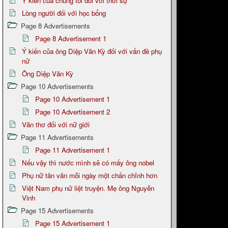
Ý kiến của chúng tôi đối với thời sự
Lòng người đối với học bổng
Page 8 Advertisements
Page 8 Advertisement 1
Ý kiến của ông Diệp Văn Kỳ đối với vấn đề phụ
nữ
Ông Diệp Văn Kỳ
Page 10 Advertisements
Page 10 Advertisement 1
Page 10 Advertisement 2
Văn thơ đối với nữ giới
Page 11 Advertisements
Page 11 Advertisement 1
Nếu vậy thì nước mình sẽ có mấy ông nobel
Phụ nữ tân văn mỗi ngày một chấn chỉnh hơn
Việt Nam phụ nữ liệt truyện. Mẹ ông Nguyễn
Vinh
Page 15 Advertisements
Page 15 Advertisement 1