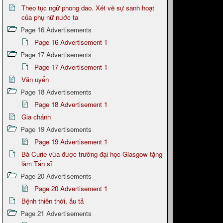
Theo tục ngữ phong dao. Xét về sự sanh hoạt
của phụ nữ nước ta
Page 16 Advertisements
Page 16 Advertisement 1
Page 17 Advertisements
Page 17 Advertisement 1
Văn uyển
Page 18 Advertisements
Page 18 Advertisement 1
Gia chánh
Page 19 Advertisements
Page 19 Advertisement 1
Bà Curie vừa được trường đại học Glasgow tặng
làm Tấn sĩ
Page 20 Advertisements
Page 20 Advertisement 1
Bệnh thiên thời, ấu tả
Page 21 Advertisements