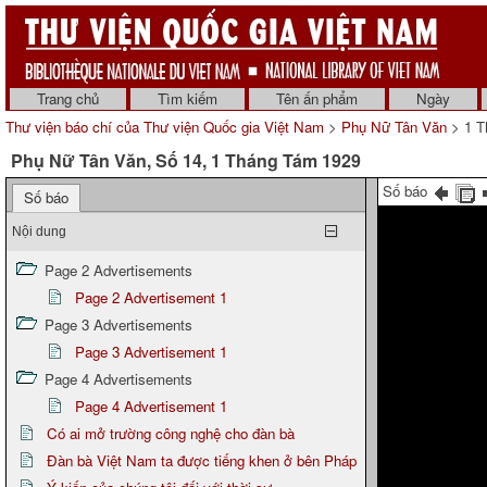
Trang chủ
Tìm kiếm
Tên ấn phẩm
Ngày
Thư viện báo chí của Thư viện Quốc gia Việt Nam
>
Phụ Nữ Tân Văn
> 1 T
Phụ Nữ Tân Văn, Số 14, 1 Tháng Tám 1929
Số báo
Số báo
Nội dung
Page 2 Advertisements
Page 2 Advertisement 1
Page 3 Advertisements
Page 3 Advertisement 1
Page 4 Advertisements
Page 4 Advertisement 1
Có ai mở trường công nghệ cho đàn bà
Đàn bà Việt Nam ta được tiếng khen ở bên Pháp