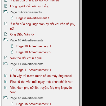
Ý kiến của chúng tôi đối với thời sự
Lòng người đối với học bổng
Page 8 Advertisements
Page 8 Advertisement 1
Ý kiến của ông Diệp Văn Kỳ đối với vấn đề phụ
nữ
Ông Diệp Văn Kỳ
Page 10 Advertisements
Page 10 Advertisement 1
Page 10 Advertisement 2
Văn thơ đối với nữ giới
Page 11 Advertisements
Page 11 Advertisement 1
Nếu vậy thì nước mình sẽ có mấy ông nobel
Phụ nữ tân văn mỗi ngày một chấn chỉnh hơn
Việt Nam phụ nữ liệt truyện. Mẹ ông Nguyễn
Vinh
Page 15 Advertisements
Page 15 Advertisement 1