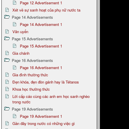
Page 12 Advertisement 1
Xét về sự sanh hoạt của phụ nữ nước ta
Page 14 Advertisements
Page 14 Advertisement 1
Văn uyển
Page 15 Advertisements
Page 15 Advertisement 1
Gia chánh
Page 16 Advertisements
Page 16 Advertisement 1
Gia đình thường thức
Đẹn khóa, đẹn đòn gánh hay là Tétanos
Khoa học thường thức
Lời cấp cáo cùng các anh em học sanh nghèo
trong nước
Page 19 Advertisements
Page 19 Advertisement 1
Gần đây trong nước có những việc gì