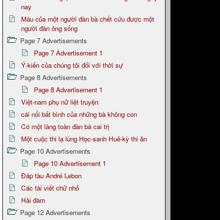
nay
Máu của một người đàn bà chết cứu được một
người đàn ông sống
Page 7 Advertisements
Page 7 Advertisement 1
Ý-kiến của chúng tôi đối với thời sự
Page 8 Advertisements
Page 8 Advertisement 1
Việt-nam phụ nữ liệt truyện
cái nổi bất bình của những bà không con
Có một làng toàn đàn bà cai trị
Một cuộc thi lạ lùng Học-sanh Huê-kỳ thi ăn
Page 10 Advertisements
Page 10 Advertisement 1
Đáp tàu André Lebon
Các tài viết chữ nhỏ
Hài đàm
Page 12 Advertisements