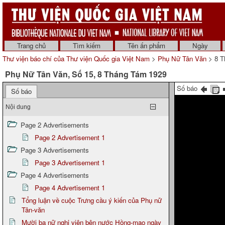
Trang chủ
Tìm kiếm
Tên ấn phẩm
Ngày
Thư viện báo chí của Thư viện Quốc gia Việt Nam
>
Phụ Nữ Tân Văn
> 8 T
Phụ Nữ Tân Văn, Số 15, 8 Tháng Tám 1929
Số báo
Số báo
Nội dung
Page 2 Advertisements
Page 2 Advertisement 1
Page 3 Advertisements
Page 3 Advertisement 1
Page 4 Advertisements
Page 4 Advertisement 1
Tổng luận về cuộc Trưng cầu ý kiến của Phụ nữ
Tân-văn
Mười ba nữ nghị viên bên nước Hồng-mao ngày