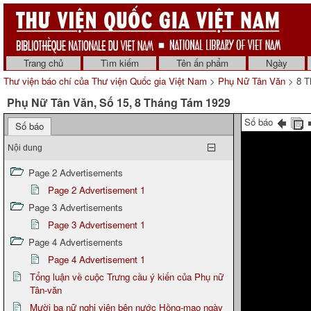
Trang chủ
Tìm kiếm
Tên ấn phẩm
Ngày
Thư viện báo chí của Thư viện Quốc gia Việt Nam
>
Phụ Nữ Tân Văn
> 8 T
Phụ Nữ Tân Văn, Số 15, 8 Tháng Tám 1929
Số báo
Số báo
Nội dung
Page 2 Advertisements
Page 2 Advertisement 1
Page 3 Advertisements
Page 3 Advertisement 1
Page 4 Advertisements
Page 4 Advertisement 1
Tổng luận về cuộc Trưng cầu ý kiến của Phụ nữ
Tân-văn
Mười ba nữ nghị viên bên nước Hồng-mao ngày