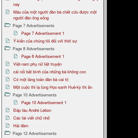
nay
Máu của một người đàn bà chết cứu được một
người đàn ông sống
Page 7 Advertisements
Page 7 Advertisement 1
Ý-kiến của chúng tôi đối với thời sự
Page 8 Advertisements
Page 8 Advertisement 1
Việt-nam phụ nữ liệt truyện
cái nổi bất bình của những bà không con
Có một làng toàn đàn bà cai trị
Một cuộc thi lạ lùng Học-sanh Huê-kỳ thi ăn
Page 10 Advertisements
Page 10 Advertisement 1
Đáp tàu André Lebon
Các tài viết chữ nhỏ
Hài đàm
Page 12 Advertisements