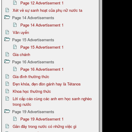
Page 12 Advertisement 1
Xét về sự sanh hoạt của phụ nữ nước ta
Page 14 Advertisements
Page 14 Advertisement 1
Văn uyển
Page 15 Advertisements
Page 15 Advertisement 1
Gia chánh
Page 16 Advertisements
Page 16 Advertisement 1
Gia đình thường thức
Đẹn khóa, đẹn đòn gánh hay là Tétanos
Khoa học thường thức
Lời cấp cáo cùng các anh em học sanh nghèo
trong nước
Page 19 Advertisements
Page 19 Advertisement 1
Gần đây trong nước có những việc gì