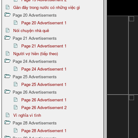
Gần đây trong nước có những việc gì
Page 20 Advertisements
Page 20 Advertisement 1
Nói chuyện nhà quê
Page 21 Advertisements
Page 21 Advertisement 1
Người vợ hiền (tiếp theo)
Page 24 Advertisements
Page 24 Advertisement 1
Page 25 Advertisements
Page 25 Advertisement 1
Page 26 Advertisements
Page 26 Advertisement 1
Page 26 Advertisement 2
Vì nghĩa vì tình
Page 28 Advertisements
Page 28 Advertisement 1