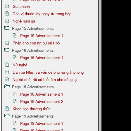
Gia chánh
Các vị thuốc lấy ngay từ trong bếp
Nghề nuôi gà
Page 15 Advertisements
Page 15 Advertisement 1
Phép cho con nít bú sứa bò
Page 16 Advertisements
Page 16 Advertisement 1
Nữ nghệ
Đàn bà Nhựt và vấn đề phụ nữ giải phóng
Người chết rồi có thể làm cho sống lại
Page 18 Advertisements
Page 18 Advertisement 1
Page 18 Advertisement 2
Khoa học thường thức
Page 19 Advertisements
Page 19 Advertisement 1
Page 19 Advertisement 2