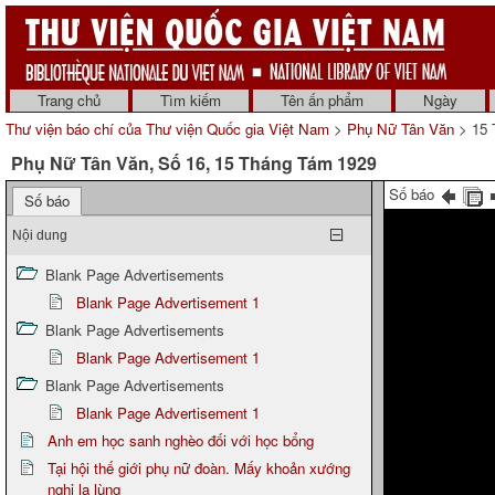
Trang chủ
Tìm kiếm
Tên ấn phẩm
Ngày
Thư viện báo chí của Thư viện Quốc gia Việt Nam
>
Phụ Nữ Tân Văn
> 15 
Phụ Nữ Tân Văn, Số 16, 15 Tháng Tám 1929
Số báo
Số báo
Nội dung
Blank Page Advertisements
Blank Page Advertisement 1
Blank Page Advertisements
Blank Page Advertisement 1
Blank Page Advertisements
Blank Page Advertisement 1
Anh em học sanh nghèo đối với học bổng
Tại hội thế giới phụ nữ đoàn. Mấy khoản xướng
nghị lạ lùng