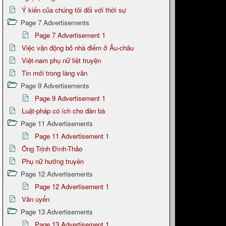
Ý kiến của chúng tôi đối với thời sự
Page 7 Advertisements
Page 7 Advertisement 1
Việc vận động bỏ nhà điếm ở Âu-châu
Việt-nam phụ nữ liệt truyện
Tin mới trong làng văn
Page 9 Advertisements
Page 9 Advertisement 1
Luật-pháp có ích cho đàn bà
Page 11 Advertisements
Page 11 Advertisement 1
Ông Trịnh Đình-Thảo
Phụ nữ hướng truyền
Page 12 Advertisements
Page 12 Advertisement 1
Văn uyển
Page 13 Advertisements
Page 13 Advertisement 1