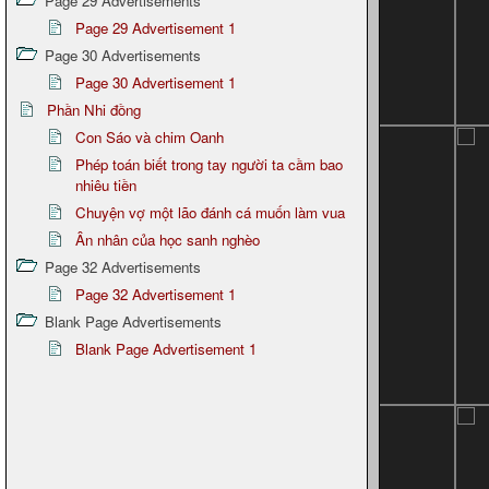
Page 29 Advertisements
Page 29 Advertisement 1
Page 30 Advertisements
Page 30 Advertisement 1
Phần Nhi đồng
Con Sáo và chim Oanh
Phép toán biết trong tay người ta cầm bao
nhiêu tiền
Chuyện vợ một lão đánh cá muốn làm vua
Ân nhân của học sanh nghèo
Page 32 Advertisements
Page 32 Advertisement 1
Blank Page Advertisements
Blank Page Advertisement 1