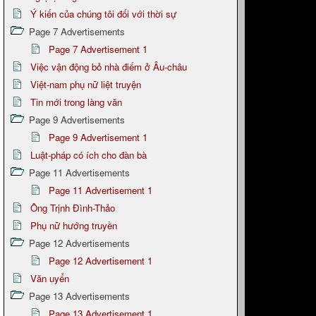
Ý kiến của chúng tôi đối với thời sự
Page 7 Advertisements
Page 7 Advertisement 1
Việc vận động bỏ nhà điếm ở Âu-châu
Việt-nam phụ nữ liệt truyện
Tin mới trong làng văn
Page 9 Advertisements
Page 9 Advertisement 1
Luật-pháp có ích cho đàn bà
Page 11 Advertisements
Page 11 Advertisement 1
Ông Trịnh Đình-Thảo
Phụ nữ hướng truyền
Page 12 Advertisements
Page 12 Advertisement 1
Văn uyển
Page 13 Advertisements
Page 13 Advertisement 1