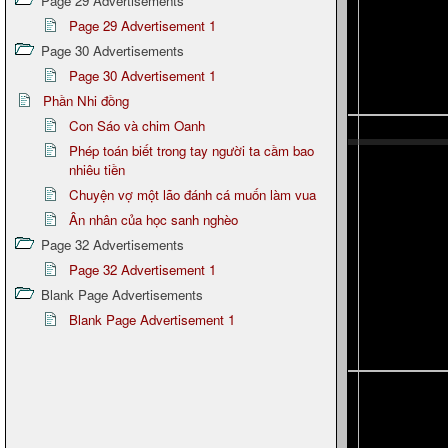
Page 29 Advertisements
Page 29 Advertisement 1
Page 30 Advertisements
Page 30 Advertisement 1
Phần Nhi đồng
Con Sáo và chim Oanh
Phép toán biết trong tay người ta cầm bao
nhiêu tiền
Chuyện vợ một lão đánh cá muốn làm vua
Ân nhân của học sanh nghèo
Page 32 Advertisements
Page 32 Advertisement 1
Blank Page Advertisements
Blank Page Advertisement 1