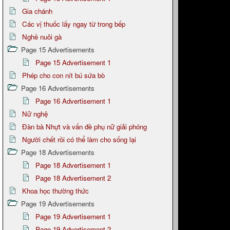
Gia chánh
Các vị thuốc lấy ngay từ trong bếp
Nghề nuôi gà
Page 15 Advertisements
Page 15 Advertisement 1
Phép cho con nít bú sứa bò
Page 16 Advertisements
Page 16 Advertisement 1
Nữ nghệ
Đàn bà Nhựt và vấn đề phụ nữ giải phóng
Người chết rồi có thể làm cho sống lại
Page 18 Advertisements
Page 18 Advertisement 1
Page 18 Advertisement 2
Khoa học thường thức
Page 19 Advertisements
Page 19 Advertisement 1
Page 19 Advertisement 2