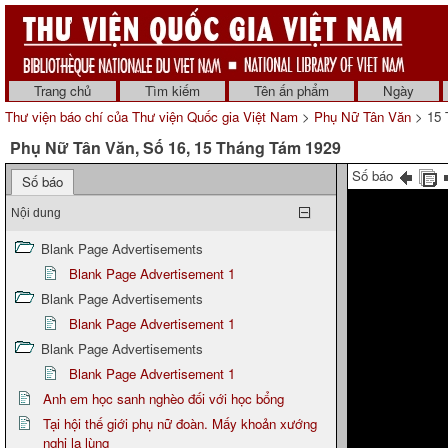
Trang chủ
Tìm kiếm
Tên ấn phẩm
Ngày
Thư viện báo chí của Thư viện Quốc gia Việt Nam
>
Phụ Nữ Tân Văn
> 15 
Phụ Nữ Tân Văn, Số 16, 15 Tháng Tám 1929
Số báo
Số báo
Nội dung
Blank Page Advertisements
Blank Page Advertisement 1
Blank Page Advertisements
Blank Page Advertisement 1
Blank Page Advertisements
Blank Page Advertisement 1
Anh em học sanh nghèo đối với học bổng
Tại hội thế giới phụ nữ đoàn. Mấy khoản xướng
nghị lạ lùng