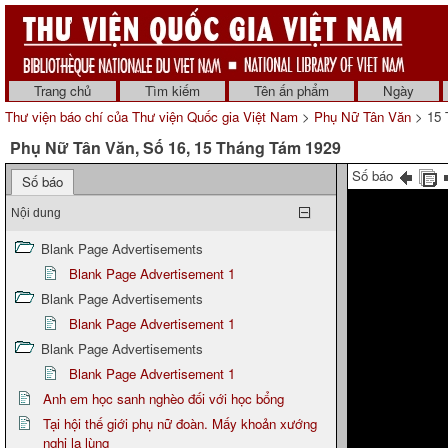
Trang chủ
Tìm kiếm
Tên ấn phẩm
Ngày
Thư viện báo chí của Thư viện Quốc gia Việt Nam
>
Phụ Nữ Tân Văn
> 15 
Phụ Nữ Tân Văn, Số 16, 15 Tháng Tám 1929
Số báo
Số báo
Nội dung
Blank Page Advertisements
Blank Page Advertisement 1
Blank Page Advertisements
Blank Page Advertisement 1
Blank Page Advertisements
Blank Page Advertisement 1
Anh em học sanh nghèo đối với học bổng
Tại hội thế giới phụ nữ đoàn. Mấy khoản xướng
nghị lạ lùng