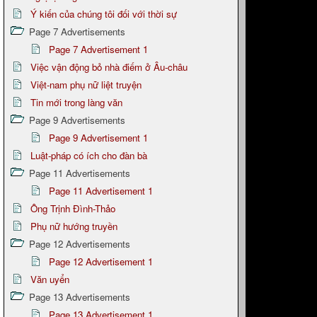
Ý kiến của chúng tôi đối với thời sự
Page 7 Advertisements
Page 7 Advertisement 1
Việc vận động bỏ nhà điếm ở Âu-châu
Việt-nam phụ nữ liệt truyện
Tin mới trong làng văn
Page 9 Advertisements
Page 9 Advertisement 1
Luật-pháp có ích cho đàn bà
Page 11 Advertisements
Page 11 Advertisement 1
Ông Trịnh Đình-Thảo
Phụ nữ hướng truyền
Page 12 Advertisements
Page 12 Advertisement 1
Văn uyển
Page 13 Advertisements
Page 13 Advertisement 1