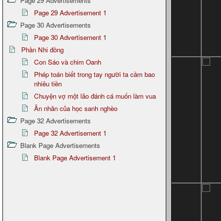
Page 29 Advertisements
Page 29 Advertisement 1
Page 30 Advertisements
Page 30 Advertisement 1
Phần Nhi đồng
Con Sáo và chim Oanh
Phép toán biết trong tay người ta cầm bao
nhiêu tiền
Chuyện vợ một lão đánh cá muốn làm vua
Ân nhân của học sanh nghèo
Page 32 Advertisements
Page 32 Advertisement 1
Blank Page Advertisements
Blank Page Advertisement 1