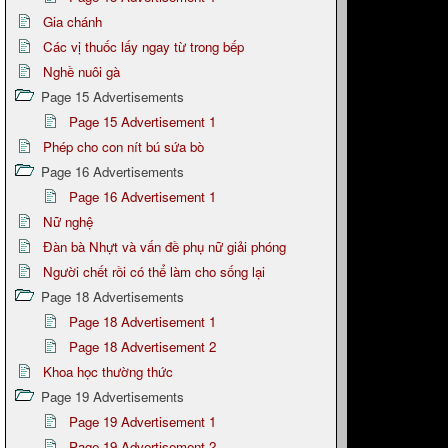
Gia chánh
Các vị thuốc lấy ngay từ trong bếp
Nghề nuôi gà
Page 15 Advertisements
Page 15 Advertisement 1
Phép cho con nít bú sứa bò
Page 16 Advertisements
Page 16 Advertisement 1
Nữ nghệ
Đàn bà Nhựt và vấn đề phụ nữ giải phóng
Người chết rồi có thể làm cho sống lại
Page 18 Advertisements
Page 18 Advertisement 1
Page 18 Advertisement 2
Khoa học thường thức
Page 19 Advertisements
Page 19 Advertisement 1
Page 19 Advertisement 2