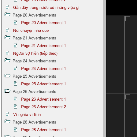
Gần đây trong nước có những việc gì
Page 20 Advertisements
Page 20 Advertisement 1
Nói chuyện nhà quê
Page 21 Advertisements
Page 21 Advertisement 1
Người vợ hiền (tiếp theo)
Page 24 Advertisements
Page 24 Advertisement 1
Page 25 Advertisements
Page 25 Advertisement 1
Page 26 Advertisements
Page 26 Advertisement 1
Page 26 Advertisement 2
Vì nghĩa vì tình
Page 28 Advertisements
Page 28 Advertisement 1