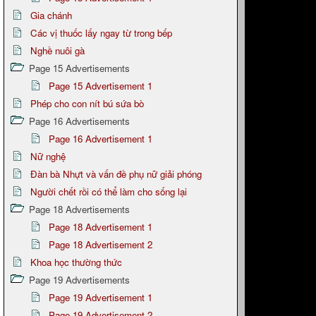
Gia chánh
Các vị thuốc lấy ngay từ trong bếp
Nghề nuôi gà
Page 15 Advertisements
Page 15 Advertisement 1
Phép cho con nít bú sứa bò
Page 16 Advertisements
Page 16 Advertisement 1
Nữ nghệ
Đàn bà Nhựt và vấn đề phụ nữ giải phóng
Người chết rồi có thể làm cho sống lại
Page 18 Advertisements
Page 18 Advertisement 1
Page 18 Advertisement 2
Khoa học thường thức
Page 19 Advertisements
Page 19 Advertisement 1
Page 19 Advertisement 2