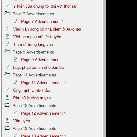
Ý kiến của chúng tôi đối với thời sự
Page 7 Advertisements
Page 7 Advertisement 1
Việc vận động bỏ nhà điếm ở Âu-châu
Việt-nam phụ nữ liệt truyện
Tin mới trong làng văn
Page 9 Advertisements
Page 9 Advertisement 1
Luật-pháp có ích cho đàn bà
Page 11 Advertisements
Page 11 Advertisement 1
Ông Trịnh Đình-Thảo
Phụ nữ hướng truyền
Page 12 Advertisements
Page 12 Advertisement 1
Văn uyển
Page 13 Advertisements
Page 13 Advertisement 1