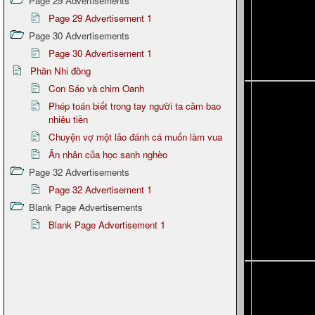
Page 29 Advertisements
Page 29 Advertisement 1
Page 30 Advertisements
Page 30 Advertisement 1
Phần Nhi đồng
Con Sáo và chim Oanh
Phép toán biết trong tay người ta cầm bao
nhiêu tiền
Chuyện vợ một lão đánh cá muốn làm vua
Ân nhân của học sanh nghèo
Page 32 Advertisements
Page 32 Advertisement 1
Blank Page Advertisements
Blank Page Advertisement 1