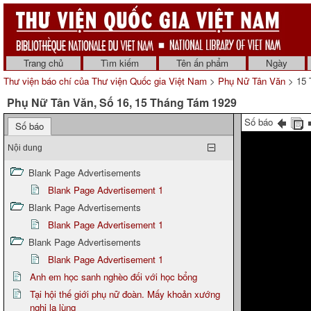
Trang chủ
Tìm kiếm
Tên ấn phẩm
Ngày
Thư viện báo chí của Thư viện Quốc gia Việt Nam
>
Phụ Nữ Tân Văn
> 15 
Phụ Nữ Tân Văn, Số 16, 15 Tháng Tám 1929
Số báo
Số báo
Nội dung
Blank Page Advertisements
Blank Page Advertisement 1
Blank Page Advertisements
Blank Page Advertisement 1
Blank Page Advertisements
Blank Page Advertisement 1
Anh em học sanh nghèo đối với học bổng
Tại hội thế giới phụ nữ đoàn. Mấy khoản xướng
nghị lạ lùng