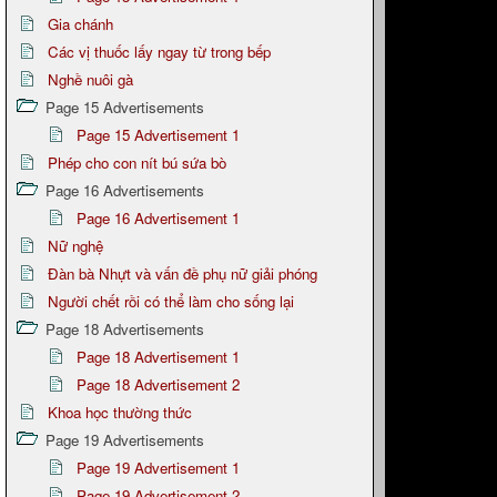
Gia chánh
Các vị thuốc lấy ngay từ trong bếp
Nghề nuôi gà
Page 15 Advertisements
Page 15 Advertisement 1
Phép cho con nít bú sứa bò
Page 16 Advertisements
Page 16 Advertisement 1
Nữ nghệ
Đàn bà Nhựt và vấn đề phụ nữ giải phóng
Người chết rồi có thể làm cho sống lại
Page 18 Advertisements
Page 18 Advertisement 1
Page 18 Advertisement 2
Khoa học thường thức
Page 19 Advertisements
Page 19 Advertisement 1
Page 19 Advertisement 2