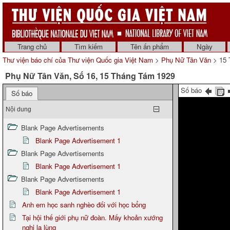
Trang chủ
Tìm kiếm
Tên ấn phẩm
Ngày
Thư viện báo chí của Thư viện Quốc gia Việt Nam
>
Phụ Nữ Tân Văn
> 15 
Phụ Nữ Tân Văn, Số 16, 15 Tháng Tám 1929
Số báo
Số báo
Nội dung
Blank Page Advertisements
Blank Page Advertisement 1
Blank Page Advertisements
Blank Page Advertisement 1
Blank Page Advertisements
Blank Page Advertisement 1
Anh em học sanh nghèo đối với học bổng
Tại hội thế giới phụ nữ đoàn. Mấy khoản xướng
nghị lạ lùng