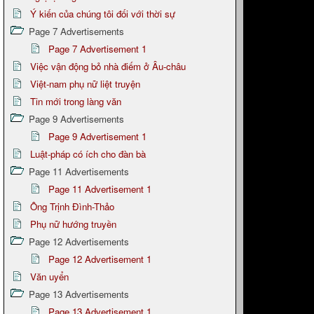
Ý kiến của chúng tôi đối với thời sự
Page 7 Advertisements
Page 7 Advertisement 1
Việc vận động bỏ nhà điếm ở Âu-châu
Việt-nam phụ nữ liệt truyện
Tin mới trong làng văn
Page 9 Advertisements
Page 9 Advertisement 1
Luật-pháp có ích cho đàn bà
Page 11 Advertisements
Page 11 Advertisement 1
Ông Trịnh Đình-Thảo
Phụ nữ hướng truyền
Page 12 Advertisements
Page 12 Advertisement 1
Văn uyển
Page 13 Advertisements
Page 13 Advertisement 1