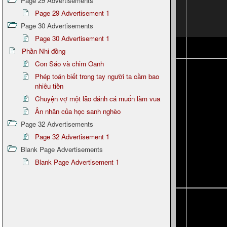
Page 29 Advertisements
Page 29 Advertisement 1
Page 30 Advertisements
Page 30 Advertisement 1
Phần Nhi đồng
Con Sáo và chim Oanh
Phép toán biết trong tay người ta cầm bao
nhiêu tiền
Chuyện vợ một lão đánh cá muốn làm vua
Ân nhân của học sanh nghèo
Page 32 Advertisements
Page 32 Advertisement 1
Blank Page Advertisements
Blank Page Advertisement 1