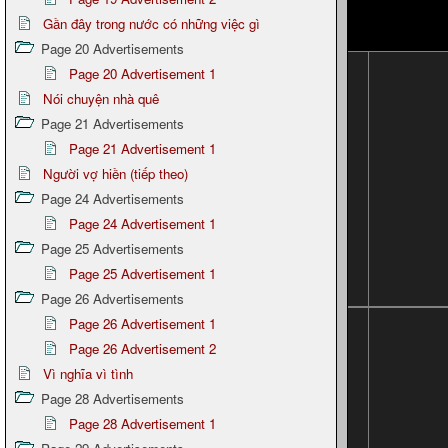
Gần đây trong nước có những việc gì
Page 20 Advertisements
Page 20 Advertisement 1
Nói chuyện nhà quê
Page 21 Advertisements
Page 21 Advertisement 1
Người vợ hiền (tiếp theo)
Page 24 Advertisements
Page 24 Advertisement 1
Page 25 Advertisements
Page 25 Advertisement 1
Page 26 Advertisements
Page 26 Advertisement 1
Page 26 Advertisement 2
Vì nghĩa vì tình
Page 28 Advertisements
Page 28 Advertisement 1