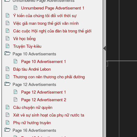
Unnumbered Page Advertisements
Unnumbered Page Advertisement 1
Ý kiến của chúng tôi đối với thời sự
Việc giả man trong thế giới văn mình
Các cuộc Hội nghị của đàn bà trong thế giới
Về học bổng
Truyện Túy-kiều
Page 10 Advertisements
Page 10 Advertisement 1
Đáp tàu André Lebon
Thương con nên thương cho phải đường
Page 12 Advertisements
Page 12 Advertisement 1
Page 12 Advertisement 2
Câu chuyện nữ quyền
Xét về sự sinh hoạt của phụ nữ nước ta
Phụ nữ hướng truyền
Page 16 Advertisements