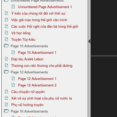
Unnumbered Page Advertisements
Unnumbered Page Advertisement 1
Ý kiến của chúng tôi đối với thời sự
Việc giả man trong thế giới văn mình
Các cuộc Hội nghị của đàn bà trong thế giới
Về học bổng
Truyện Túy-kiều
Page 10 Advertisements
Page 10 Advertisement 1
Đáp tàu André Lebon
Thương con nên thương cho phải đường
Page 12 Advertisements
Page 12 Advertisement 1
Page 12 Advertisement 2
Câu chuyện nữ quyền
Xét về sự sinh hoạt của phụ nữ nước ta
Phụ nữ hướng truyền
Page 16 Advertisements