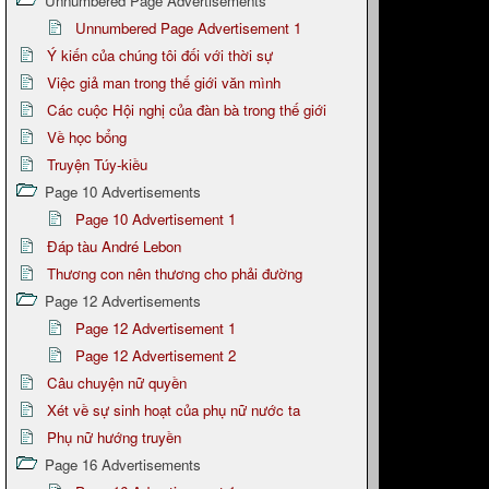
Unnumbered Page Advertisements
Unnumbered Page Advertisement 1
Ý kiến của chúng tôi đối với thời sự
Việc giả man trong thế giới văn mình
Các cuộc Hội nghị của đàn bà trong thế giới
Về học bổng
Truyện Túy-kiều
Page 10 Advertisements
Page 10 Advertisement 1
Đáp tàu André Lebon
Thương con nên thương cho phải đường
Page 12 Advertisements
Page 12 Advertisement 1
Page 12 Advertisement 2
Câu chuyện nữ quyền
Xét về sự sinh hoạt của phụ nữ nước ta
Phụ nữ hướng truyền
Page 16 Advertisements