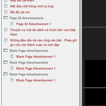
Mấy Bà cần-kiệm
Một đứa nhỏ thông minh lạ lùng
Bài đố các em
Page 32 Advertisements
Page 32 Advertisement 1
Chuyện vợ một lão đánh cá muốn làm vua (tiếp
theo)
Những điều đàn bà nào cũng nên biết - Phép giữ
gìn cho còn thành xuân và xinh đẹp
Blank Page Advertisements
Blank Page Advertisement 1
Blank Page Advertisements
Blank Page Advertisement 1
Blank Page Advertisements
Blank Page Advertisement 1