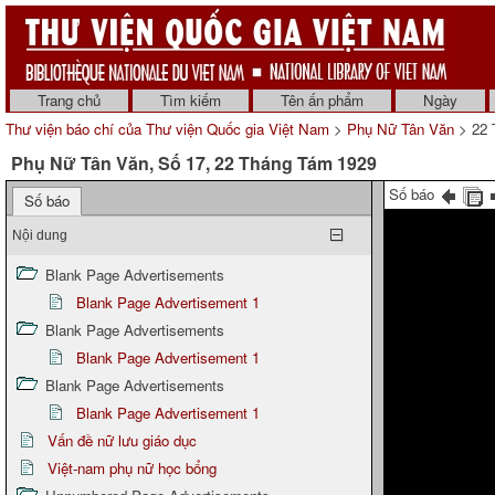
Trang chủ
Tìm kiếm
Tên ấn phẩm
Ngày
Thư viện báo chí của Thư viện Quốc gia Việt Nam
>
Phụ Nữ Tân Văn
> 22 
Phụ Nữ Tân Văn, Số 17, 22 Tháng Tám 1929
Số báo
Số báo
Nội dung
Blank Page Advertisements
Blank Page Advertisement 1
Blank Page Advertisements
Blank Page Advertisement 1
Blank Page Advertisements
Blank Page Advertisement 1
Vấn đề nữ lưu giáo dục
Việt-nam phụ nữ học bổng