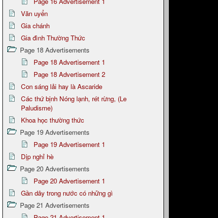
Page 16 Advertisement 1
Văn uyển
Gia chánh
Gia đình Thường Thức
Page 18 Advertisements
Page 18 Advertisement 1
Page 18 Advertisement 2
Con sáng lải hay là Ascaride
Các thứ bịnh Nóng lạnh, rét rừng, (Le
Paludisme)
Khoa học thường thức
Page 19 Advertisements
Page 19 Advertisement 1
Dịp nghỉ hè
Page 20 Advertisements
Page 20 Advertisement 1
Gần dây trong nước có những gì
Page 21 Advertisements
Page 21 Advertisement 1