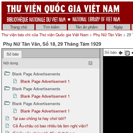
Trang chủ
Tìm kiếm
Tên ấn phẩm
Ngày
Thư viện báo chí của Thư viện Quốc gia Việt Nam
>
Phụ Nữ Tân Văn
> 29 
Phụ Nữ Tân Văn, Số 18, 29 Tháng Tám 1929
Số báo
Số báo
Nội dung
Blank Page Advertisements
Blank Page Advertisement 1
Blank Page Advertisements
Blank Page Advertisement 1
Blank Page Advertisements
Blank Page Advertisement 1
Tại sao chồng ta hay chơi bời?
Cả Âu-châu có bao nhiêu bà làm nghị viện?