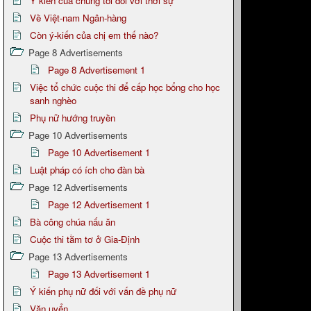
Ý kiến của chúng tôi đối với thời sự
Về Việt-nam Ngân-hàng
Còn ý-kiến của chị em thế nào?
Page 8 Advertisements
Page 8 Advertisement 1
Việc tổ chức cuộc thi để cấp học bổng cho học
sanh nghèo
Phụ nữ hướng truyền
Page 10 Advertisements
Page 10 Advertisement 1
Luật pháp có ích cho đàn bà
Page 12 Advertisements
Page 12 Advertisement 1
Bà công chúa nấu ăn
Cuộc thi tằm tơ ở Gia-Định
Page 13 Advertisements
Page 13 Advertisement 1
Ý kiến phụ nữ đối với vấn đề phụ nữ
Văn uyển