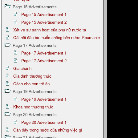
Page 15 Advertisements
Page 15 Advertisement 1
Page 15 Advertisement 2
Xét về sự sanh hoạt của phụ nữ nước ta
Cái hội đàn bà thuốc chồng bên nước Roumanie
Page 17 Advertisements
Page 17 Advertisement 1
Page 17 Advertisement 2
Gia chánh
Gia đình thường thức
Cách cho con trẻ ăn
Page 19 Advertisements
Page 19 Advertisement 1
Khoa học thường thức
Page 20 Advertisements
Page 20 Advertisement 1
Gần đây trong nước của những việc gì
Page 21 Advertisements