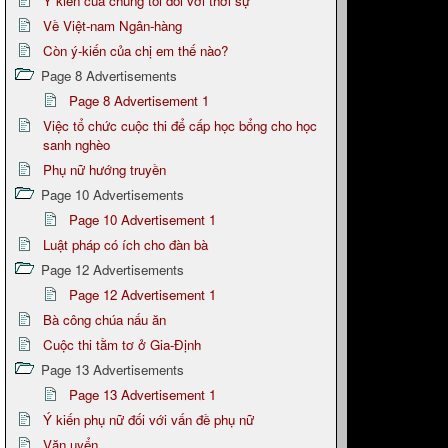
Ý kiến của chúng tôi đối với thời sự
Về Việt-nam Ngân-hàng
Còn ý-kiến của chị em thế nào?
Page 8 Advertisements
Page 8 Advertisement 1
Việc tổ chức cuộc thi để cấp học bổng cho học
sanh nghèo
Phụ nữ hướng truyền
Page 10 Advertisements
Page 10 Advertisement 1
Luật pháp có ích cho đàn bà
Page 12 Advertisements
Page 12 Advertisement 1
Bà công chúa nấu ăn
Cuộc thi tằm tơ ở Gia-Định
Page 13 Advertisements
Page 13 Advertisement 1
Ý kiến phụ nữ đối với vấn đề phụ nữ
Văn uyển