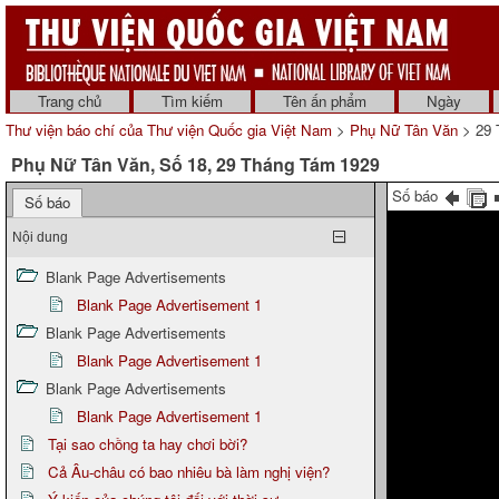
Trang chủ
Tìm kiếm
Tên ấn phẩm
Ngày
Thư viện báo chí của Thư viện Quốc gia Việt Nam
>
Phụ Nữ Tân Văn
> 29 
Phụ Nữ Tân Văn, Số 18, 29 Tháng Tám 1929
Số báo
Số báo
Nội dung
Blank Page Advertisements
Blank Page Advertisement 1
Blank Page Advertisements
Blank Page Advertisement 1
Blank Page Advertisements
Blank Page Advertisement 1
Tại sao chồng ta hay chơi bời?
Cả Âu-châu có bao nhiêu bà làm nghị viện?