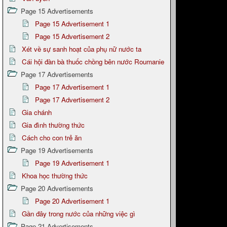
Page 15 Advertisements
Page 15 Advertisement 1
Page 15 Advertisement 2
Xét về sự sanh hoạt của phụ nữ nước ta
Cái hội đàn bà thuốc chồng bên nước Roumanie
Page 17 Advertisements
Page 17 Advertisement 1
Page 17 Advertisement 2
Gia chánh
Gia đình thường thức
Cách cho con trẻ ăn
Page 19 Advertisements
Page 19 Advertisement 1
Khoa học thường thức
Page 20 Advertisements
Page 20 Advertisement 1
Gần đây trong nước của những việc gì
Page 21 Advertisements