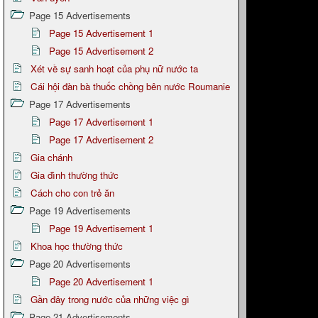
Page 15 Advertisements
Page 15 Advertisement 1
Page 15 Advertisement 2
Xét về sự sanh hoạt của phụ nữ nước ta
Cái hội đàn bà thuốc chồng bên nước Roumanie
Page 17 Advertisements
Page 17 Advertisement 1
Page 17 Advertisement 2
Gia chánh
Gia đình thường thức
Cách cho con trẻ ăn
Page 19 Advertisements
Page 19 Advertisement 1
Khoa học thường thức
Page 20 Advertisements
Page 20 Advertisement 1
Gần đây trong nước của những việc gì
Page 21 Advertisements