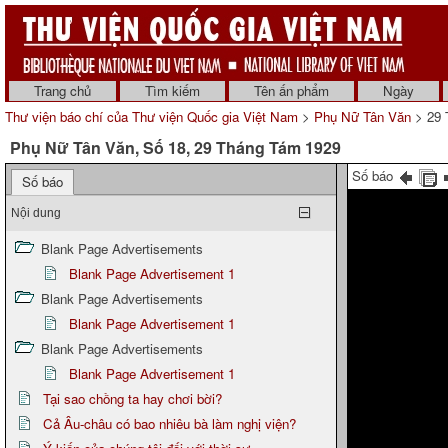
Trang chủ
Tìm kiếm
Tên ấn phẩm
Ngày
Thư viện báo chí của Thư viện Quốc gia Việt Nam
>
Phụ Nữ Tân Văn
> 29 
Phụ Nữ Tân Văn, Số 18, 29 Tháng Tám 1929
Số báo
Số báo
Nội dung
Blank Page Advertisements
Blank Page Advertisement 1
Blank Page Advertisements
Blank Page Advertisement 1
Blank Page Advertisements
Blank Page Advertisement 1
Tại sao chồng ta hay chơi bời?
Cả Âu-châu có bao nhiêu bà làm nghị viện?