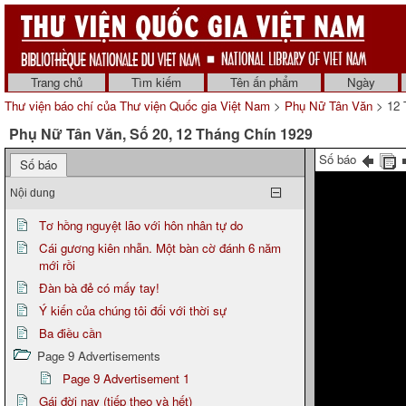
Trang chủ
Tìm kiếm
Tên ấn phẩm
Ngày
Thư viện báo chí của Thư viện Quốc gia Việt Nam
>
Phụ Nữ Tân Văn
> 12 
Phụ Nữ Tân Văn, Số 20, 12 Tháng Chín 1929
Số báo
Số báo
Nội dung
Tơ hồng nguyệt lão với hôn nhân tự do
Cái gương kiên nhẫn. Một bàn cờ đánh 6 năm
mới rồi
Đàn bà đẻ có mấy tay!
Ý kiến của chúng tôi đối với thời sự
Ba điều cần
Page 9 Advertisements
Page 9 Advertisement 1
Gái đời nay (tiếp theo và hết)