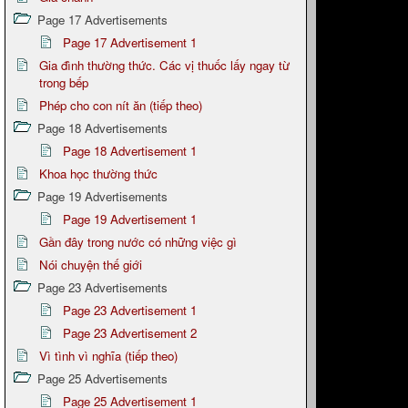
Page 17 Advertisements
Page 17 Advertisement 1
Gia đình thường thức. Các vị thuốc lấy ngay từ
trong bếp
Phép cho con nít ăn (tiếp theo)
Page 18 Advertisements
Page 18 Advertisement 1
Khoa học thường thức
Page 19 Advertisements
Page 19 Advertisement 1
Gần đây trong nước có những việc gì
Nói chuyện thế giới
Page 23 Advertisements
Page 23 Advertisement 1
Page 23 Advertisement 2
Vì tình vì nghĩa (tiếp theo)
Page 25 Advertisements
Page 25 Advertisement 1