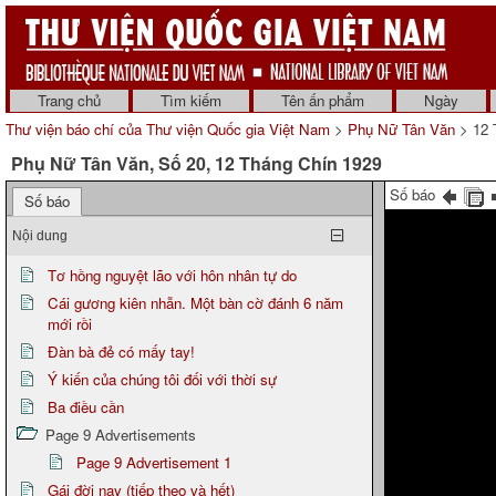
Trang chủ
Tìm kiếm
Tên ấn phẩm
Ngày
Thư viện báo chí của Thư viện Quốc gia Việt Nam
>
Phụ Nữ Tân Văn
> 12 
Phụ Nữ Tân Văn, Số 20, 12 Tháng Chín 1929
Số báo
Số báo
Nội dung
Tơ hồng nguyệt lão với hôn nhân tự do
Cái gương kiên nhẫn. Một bàn cờ đánh 6 năm
mới rồi
Đàn bà đẻ có mấy tay!
Ý kiến của chúng tôi đối với thời sự
Ba điều cần
Page 9 Advertisements
Page 9 Advertisement 1
Gái đời nay (tiếp theo và hết)