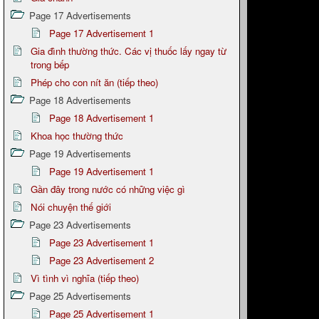
Page 17 Advertisements
Page 17 Advertisement 1
Gia đình thường thức. Các vị thuốc lấy ngay từ
trong bếp
Phép cho con nít ăn (tiếp theo)
Page 18 Advertisements
Page 18 Advertisement 1
Khoa học thường thức
Page 19 Advertisements
Page 19 Advertisement 1
Gần đây trong nước có những việc gì
Nói chuyện thế giới
Page 23 Advertisements
Page 23 Advertisement 1
Page 23 Advertisement 2
Vì tình vì nghĩa (tiếp theo)
Page 25 Advertisements
Page 25 Advertisement 1