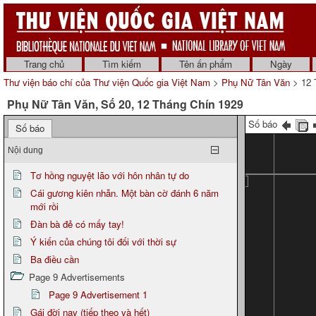
Trang chủ
Tìm kiếm
Tên ấn phẩm
Ngày
Thư viện báo chí của Thư viện Quốc gia Việt Nam
>
Phụ Nữ Tân Văn
> 12 
Phụ Nữ Tân Văn, Số 20, 12 Tháng Chín 1929
Số báo
Số báo
Nội dung
Tơ hồng nguyệt lão với hôn nhân tự do
Cái gương kiên nhẫn. Một bàn cờ đánh 6 năm
mới rồi
Đàn bà đẻ có mấy tay!
Ý kiến của chúng tôi đối với thời sự
Ba điều cần
Page 9 Advertisements
Page 9 Advertisement 1
Gái đời nay (tiếp theo và hết)