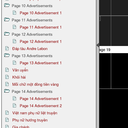
Page 10 Advertisements
Page 10 Advertisement 1
Page 11 Advertisements
Page 11 Advertisement 1
Page 12 Advertisements
Page 12 Advertisement 1
Đáp tàu Andre Lebon
Page 19
Page 13 Advertisements
Page 13 Advertisement 1
Văn uyển
Khôi hài
Mỗi chữ một đồng tiền vàng
Page 14 Advertisements
Page 14 Advertisement 1
Page 14 Advertisement 2
Việt nam phụ nữ liệt truyện
Phụ nữ hướng truyền
Gia chánh