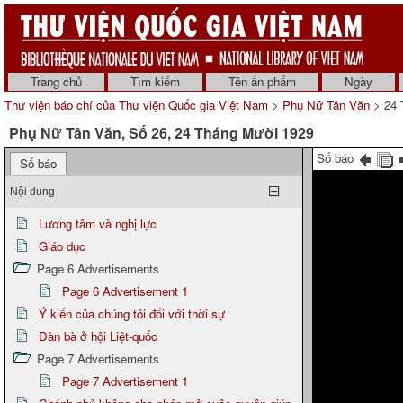
Trang chủ
Tìm kiếm
Tên ấn phẩm
Ngày
Thư viện báo chí của Thư viện Quốc gia Việt Nam
>
Phụ Nữ Tân Văn
> 24 
Phụ Nữ Tân Văn, Số 26, 24 Tháng Mười 1929
Số báo
Số báo
Nội dung
Lương tâm và nghị lực
Giáo dục
Page 6 Advertisements
Page 6 Advertisement 1
Ý kiến của chúng tôi đối với thời sự
Đàn bà ở hội Liệt-quốc
Page 7 Advertisements
Page 7 Advertisement 1