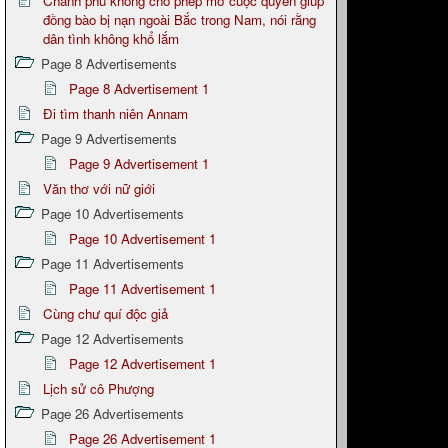
Chánh phủ không cho phép mở cuộc quyên giúp
đồng bào bị nạn ngoài Bắc trong Nam, nói rằng
dân tình không khổ lắm
Page 8 Advertisements
Page 8 Advertisement 1
Đi tìm thanh niên Annam
Page 9 Advertisements
Page 9 Advertisement 1
Văn thơ với nữ giới
Page 10 Advertisements
Page 10 Advertisement 1
Page 11 Advertisements
Page 11 Advertisement 1
Cùng chư quí độc giả
Page 12 Advertisements
Page 12 Advertisement 1
Lịch sử cô Phượng
Page 26 Advertisements
Page 26 Advertisement 1