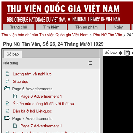
Trang chủ
Tìm kiếm
Tên ấn phẩm
Ngày
Thư viện báo chí của Thư viện Quốc gia Việt Nam
>
Phụ Nữ Tân Văn
> 24 
Phụ Nữ Tân Văn, Số 26, 24 Tháng Mười 1929
Số báo
Số báo
Nội dung
Lương tâm và nghị lực
Giáo dục
Page 6 Advertisements
Page 6 Advertisement 1
Ý kiến của chúng tôi đối với thời sự
Đàn bà ở hội Liệt-quốc
Page 7 Advertisements
Page 7 Advertisement 1