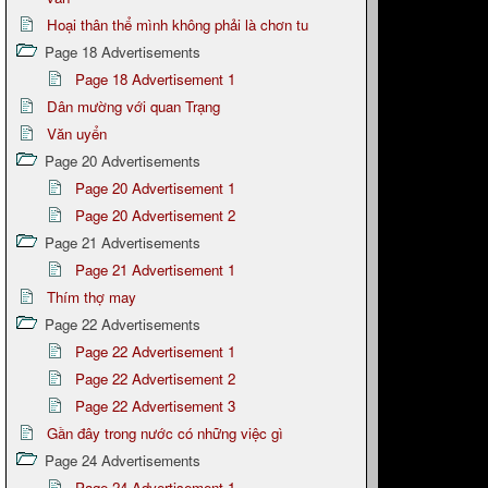
Hoại thân thể mình không phải là chơn tu
Page 18 Advertisements
Page 18 Advertisement 1
Dân mường với quan Trạng
Văn uyển
Page 20 Advertisements
Page 20 Advertisement 1
Page 20 Advertisement 2
Page 21 Advertisements
Page 21 Advertisement 1
Thím thợ may
Page 22 Advertisements
Page 22 Advertisement 1
Page 22 Advertisement 2
Page 22 Advertisement 3
Gần đây trong nước có những việc gì
Page 24 Advertisements
Page 24 Advertisement 1