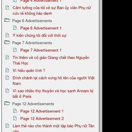
Page 4 Advertisement 1
Cảm tưởng của tôi về sự Ban ủy viên Phụ nữ
cứu tế không háo danh
Page 6 Advertisements
Page 6 Advertisement 1
Ý kiến chúng tôi đối với thời sự
Page 7 Advertisements
Page 7 Advertisement 1
Tin thêm về cô giáo Giang chết theo Nguyễn
Thái Học
Vì hiếu quên tình ?
Đính chánh lại cách xưng hô tên của người Việt
Nam
Vì sao nhiều thợ thuyền và học sanh Annam bị
bắt ở Paris
Page 12 Advertisements
Page 12 Advertisement 1
Page 12 Advertisement 2
Làm thế nào cho thành một tập báo Phụ nữ Tân
văn