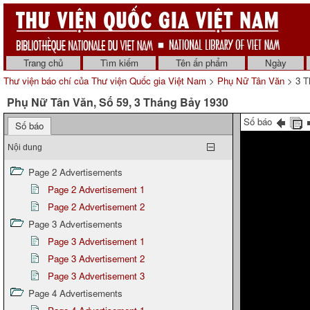
Trang chủ
Tìm kiếm
Tên ấn phẩm
Ngày
Thư viện báo chí của Thư viện Quốc gia Việt Nam
>
Phụ Nữ Tân Văn
> 3 T
Phụ Nữ Tân Văn, Số 59, 3 Tháng Bảy 1930
Số báo
Số báo
Nội dung
Page 2 Advertisements
Page 2 Advertisement 1
Page 2 Advertisement 2
Page 3 Advertisements
Page 3 Advertisement 1
Page 3 Advertisement 2
Page 3 Advertisement 3
Page 4 Advertisements