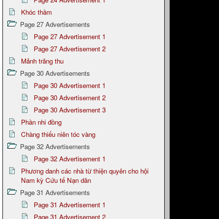
Khóc thầm
Page 27 Advertisements
Page 27 Advertisement 1
Page 27 Advertisement 2
Mảnh trăng thu
Page 30 Advertisements
Page 30 Advertisement 1
Page 30 Advertisement 2
Page 30 Advertisement 3
Phần nhi đồng
Chàng thiếu niên tóc vàng
Page 32 Advertisements
Page 32 Advertisement 1
Phương danh các nhà từ thiện quyên cho hội
Nam kỳ Cứu tế Nạn dân
Page 31 Advertisements
Page 31 Advertisement 1
Page 31 Advertisement 2