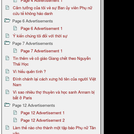
Page 4 Advertisement 1
Cảm tưởng của tôi về sự Ban ủy viên Phụ nữ
cứu tế không háo danh
Page 6 Advertisements
Page 6 Advertisement 1
Ý kiến chúng tôi đối với thời sự
Page 7 Advertisements
Page 7 Advertisement 1
Tin thêm về cô giáo Giang chết theo Nguyễn
Thái Học
Vì hiếu quên tình ?
Đính chánh lại cách xưng hô tên của người Việt
Nam
Vì sao nhiều thợ thuyền và học sanh Annam bị
bắt ở Paris
Page 12 Advertisements
Page 12 Advertisement 1
Page 12 Advertisement 2
Làm thế nào cho thành một tập báo Phụ nữ Tân
văn