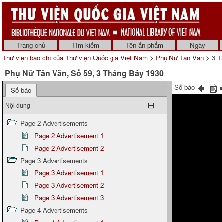
Trang chủ
Tìm kiếm
Tên ấn phẩm
Ngày
Thư viện báo chí của Thư viện Quốc gia Việt Nam
>
Phụ Nữ Tân Văn
> 3 T
Phụ Nữ Tân Văn, Số 59, 3 Tháng Bảy 1930
Số báo
Số báo
Nội dung
Page 2 Advertisements
Page 2 Advertisement 1
Page 2 Advertisement 2
Page 3 Advertisements
Page 3 Advertisement 1
Page 3 Advertisement 2
Page 3 Advertisement 3
Page 4 Advertisements