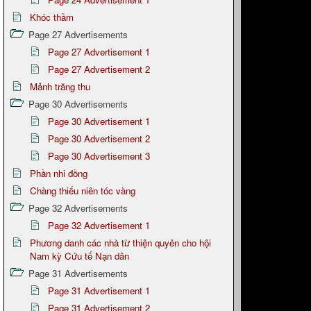
Khóc thầm
Page 27 Advertisements
Page 27 Advertisement 1
Page 27 Advertisement 2
Mảnh trăng thu
Page 30 Advertisements
Page 30 Advertisement 1
Page 30 Advertisement 2
Page 30 Advertisement 3
Phần nhi đồng
Chàng thiếu niên tóc vàng
Page 32 Advertisements
Page 32 Advertisement 1
Phương danh các nhà từ thiện quyên cho hội
Nam kỳ Cứu tế Nạn dân
Page 31 Advertisements
Page 31 Advertisement 1
Page 31 Advertisement 2