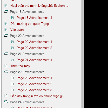
Hoại thân thể mình không phải là chơn tu
Page 18 Advertisements
Page 18 Advertisement 1
Dân mường với quan Trạng
Văn uyển
Page 20 Advertisements
Page 20 Advertisement 1
Page 20 Advertisement 2
Page 21 Advertisements
Page 21 Advertisement 1
Thím thợ may
Page 22 Advertisements
Page 22 Advertisement 1
Page 22 Advertisement 2
Page 22 Advertisement 3
Gần đây trong nước có những việc gì
Page 24 Advertisements
Page 24 Advertisement 1