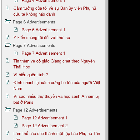
Page 4 Advertisement 1
Cảm tưởng của tôi về sự Ban ủy viên Phụ nữ
cứu tế không háo danh
Page 6 Advertisements
Page 6 Advertisement 1
Ý kiến chúng tôi đối với thời sự
Page 7 Advertisements
Page 7 Advertisement 1
Tin thêm về cô giáo Giang chết theo Nguyễn
Thái Học
Vì hiếu quên tình ?
Đính chánh lại cách xưng hô tên của người Việt
Nam
Vì sao nhiều thợ thuyền và học sanh Annam bị
bắt ở Paris
Page 12 Advertisements
Page 12 Advertisement 1
Page 12 Advertisement 2
Làm thế nào cho thành một tập báo Phụ nữ Tân
văn