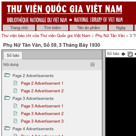
Trang chủ
Tìm kiếm
Tên ấn phẩm
Ngày
Thư viện báo chí của Thư viện Quốc gia Việt Nam
>
Phụ Nữ Tân Văn
> 3 T
Phụ Nữ Tân Văn, Số 59, 3 Tháng Bảy 1930
Số báo
Số báo
Nội dung
Page 2 Advertisements
Page 2 Advertisement 1
Page 2 Advertisement 2
Page 3 Advertisements
Page 3 Advertisement 1
Page 3 Advertisement 2
Page 3 Advertisement 3
Page 4 Advertisements