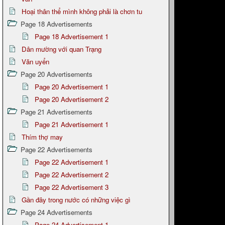
Hoại thân thể mình không phải là chơn tu
Page 18 Advertisements
Page 18 Advertisement 1
Dân mường với quan Trạng
Văn uyển
Page 20 Advertisements
Page 20 Advertisement 1
Page 20 Advertisement 2
Page 21 Advertisements
Page 21 Advertisement 1
Thím thợ may
Page 22 Advertisements
Page 22 Advertisement 1
Page 22 Advertisement 2
Page 22 Advertisement 3
Gần đây trong nước có những việc gì
Page 24 Advertisements
Page 24 Advertisement 1