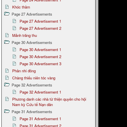
Khóc thầm
Page 27 Advertisements
Page 27 Advertisement 1
Page 27 Advertisement 2
Mảnh trăng thu
Page 30 Advertisements
Page 30 Advertisement 1
Page 30 Advertisement 2
Page 30 Advertisement 3
Phần nhi đồng
Chàng thiếu niên tóc vàng
Page 32 Advertisements
Page 32 Advertisement 1
Phương danh các nhà từ thiện quyên cho hội
Nam kỳ Cứu tế Nạn dân
Page 31 Advertisements
Page 31 Advertisement 1
Page 31 Advertisement 2