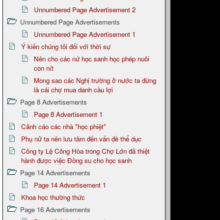
Unnumbered Page Advertisement 2
Unnumbered Page Advertisements
Unnumbered Page Advertisement 1
Ý kiến chúng tôi đối với thời sự
Nên cho các nứ học sanh học phép nuôi
con nít
Mong sao các Nghị trường ở nước ta đừng
là cái chợ mua danh cầu lợi
Page 8 Advertisements
Page 8 Advertisement 1
Cảnh cáo các nhà "học phiệt"
Phụ nữ ta nên lưu tâm đến vấn đề thể dục
Công ty Lệ Công Hòa trong Chợ Lớn đã thiệt
hành được việc Đồng su cho học sanh
Page 14 Advertisements
Page 14 Advertisement 1
Khoa học thường thức
Page 16 Advertisements