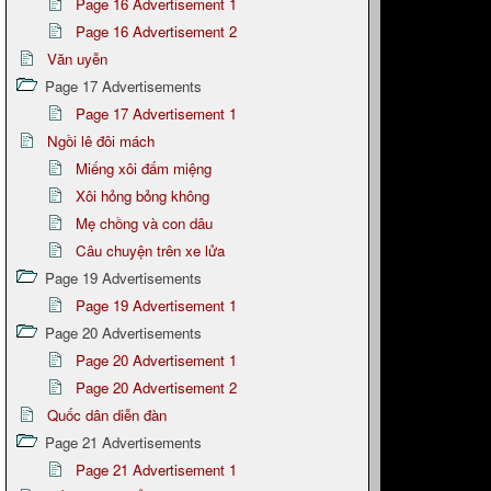
Page 16 Advertisement 1
Page 16 Advertisement 2
Văn uyễn
Page 17 Advertisements
Page 17 Advertisement 1
Ngồi lê đôi mách
Miếng xôi đấm miệng
Xôi hỏng bỏng không
Mẹ chồng và con dâu
Câu chuyện trên xe lửa
Page 19 Advertisements
Page 19 Advertisement 1
Page 20 Advertisements
Page 20 Advertisement 1
Page 20 Advertisement 2
Quốc dân diễn đàn
Page 21 Advertisements
Page 21 Advertisement 1