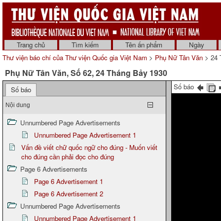
Trang chủ
Tìm kiếm
Tên ấn phẩm
Ngày
Thư viện báo chí của Thư viện Quốc gia Việt Nam
>
Phụ Nữ Tân Văn
> 24 
Phụ Nữ Tân Văn, Số 62, 24 Tháng Bảy 1930
Số báo
Số báo
Nội dung
Unnumbered Page Advertisements
Unnumbered Page Advertisement 1
Vấn đề viết chữ quốc ngữ cho đúng - Muốn viết
cho đúng cần phải đọc cho đúng
Page 6 Advertisements
Page 6 Advertisement 1
Page 6 Advertisement 2
Unnumbered Page Advertisements
Unnumbered Page Advertisement 1