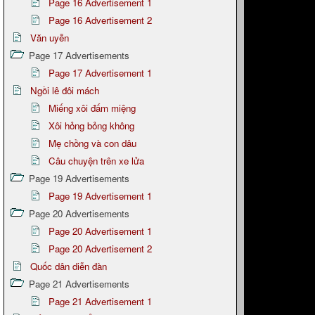
Page 16 Advertisement 1
Page 16 Advertisement 2
Văn uyễn
Page 17 Advertisements
Page 17 Advertisement 1
Ngồi lê đôi mách
Miếng xôi đấm miệng
Xôi hỏng bỏng không
Mẹ chồng và con dâu
Câu chuyện trên xe lửa
Page 19 Advertisements
Page 19 Advertisement 1
Page 20 Advertisements
Page 20 Advertisement 1
Page 20 Advertisement 2
Quốc dân diễn đàn
Page 21 Advertisements
Page 21 Advertisement 1