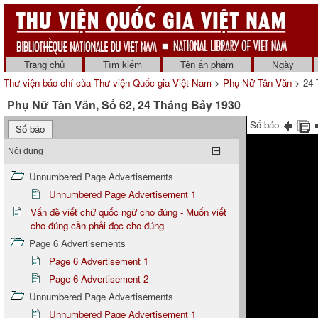
Trang chủ
Tìm kiếm
Tên ấn phẩm
Ngày
Thư viện báo chí của Thư viện Quốc gia Việt Nam
>
Phụ Nữ Tân Văn
> 24 
Phụ Nữ Tân Văn, Số 62, 24 Tháng Bảy 1930
Số báo
Số báo
Nội dung
Unnumbered Page Advertisements
Unnumbered Page Advertisement 1
Vấn đề viết chữ quốc ngữ cho đúng - Muốn viết
cho đúng cần phải đọc cho đúng
Page 6 Advertisements
Page 6 Advertisement 1
Page 6 Advertisement 2
Unnumbered Page Advertisements
Unnumbered Page Advertisement 1