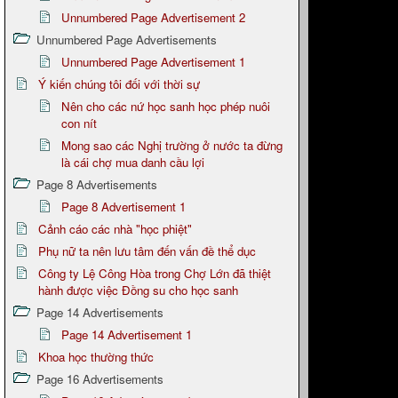
Unnumbered Page Advertisement 2
Unnumbered Page Advertisements
Unnumbered Page Advertisement 1
Ý kiến chúng tôi đối với thời sự
Nên cho các nứ học sanh học phép nuôi
con nít
Mong sao các Nghị trường ở nước ta đừng
là cái chợ mua danh cầu lợi
Page 8 Advertisements
Page 8 Advertisement 1
Cảnh cáo các nhà "học phiệt"
Phụ nữ ta nên lưu tâm đến vấn đề thể dục
Công ty Lệ Công Hòa trong Chợ Lớn đã thiệt
hành được việc Đồng su cho học sanh
Page 14 Advertisements
Page 14 Advertisement 1
Khoa học thường thức
Page 16 Advertisements