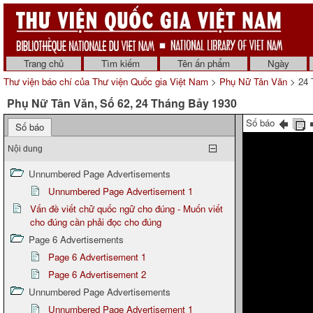
Trang chủ
Tìm kiếm
Tên ấn phẩm
Ngày
Thư viện báo chí của Thư viện Quốc gia Việt Nam
>
Phụ Nữ Tân Văn
> 24 
Phụ Nữ Tân Văn, Số 62, 24 Tháng Bảy 1930
Số báo
Số báo
Nội dung
Unnumbered Page Advertisements
Unnumbered Page Advertisement 1
Vấn đề viết chữ quốc ngữ cho đúng - Muốn viết
cho đúng cần phải đọc cho đúng
Page 6 Advertisements
Page 6 Advertisement 1
Page 6 Advertisement 2
Unnumbered Page Advertisements
Unnumbered Page Advertisement 1