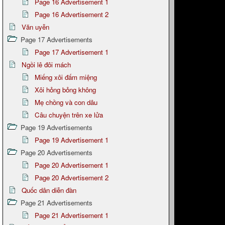
Page 16 Advertisement 1
Page 16 Advertisement 2
Văn uyễn
Page 17 Advertisements
Page 17 Advertisement 1
Ngồi lê đôi mách
Miếng xôi đấm miệng
Xôi hỏng bỏng không
Mẹ chồng và con dâu
Câu chuyện trên xe lửa
Page 19 Advertisements
Page 19 Advertisement 1
Page 20 Advertisements
Page 20 Advertisement 1
Page 20 Advertisement 2
Quốc dân diễn đàn
Page 21 Advertisements
Page 21 Advertisement 1