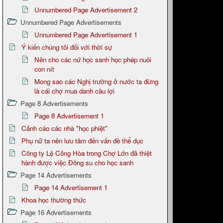
Unnumbered Page Advertisement 2
Unnumbered Page Advertisements
Unnumbered Page Advertisement 1
Ý kiến chúng tôi đối với thời sự
Nên cho các nứ học sanh học phép nuôi
con nít
Mong sao các Nghị trường ở nước ta đừng
là cái chợ mua danh cầu lợi
Page 8 Advertisements
Page 8 Advertisement 1
Cảnh cáo các nhà "học phiệt"
Phụ nữ ta nên lưu tâm đến vấn đề thể dục
Công ty Lệ Công Hòa trong Chợ Lớn đã thiệt
hành được việc Đồng su cho học sanh
Page 14 Advertisements
Page 14 Advertisement 1
Khoa học thường thức
Page 16 Advertisements