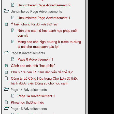
Unnumbered Page Advertisement 2
Unnumbered Page Advertisements
Unnumbered Page Advertisement 1
Ý kiến chúng tôi đối với thời sự
Nên cho các nứ học sanh học phép nuôi
con nít
Mong sao các Nghị trường ở nước ta đừng
là cái chợ mua danh cầu lợi
Page 8 Advertisements
Page 8 Advertisement 1
Cảnh cáo các nhà "học phiệt"
Phụ nữ ta nên lưu tâm đến vấn đề thể dục
Công ty Lệ Công Hòa trong Chợ Lớn đã thiệt
hành được việc Đồng su cho học sanh
Page 14 Advertisements
Page 14 Advertisement 1
Khoa học thường thức
Page 16 Advertisements