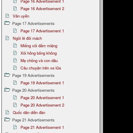
Page 16 Advertisement 1
Page 16 Advertisement 2
Văn uyễn
Page 17 Advertisements
Page 17 Advertisement 1
Ngồi lê đôi mách
Miếng xôi đấm miệng
Xôi hỏng bỏng không
Mẹ chồng và con dâu
Câu chuyện trên xe lửa
Page 19 Advertisements
Page 19 Advertisement 1
Page 20 Advertisements
Page 20 Advertisement 1
Page 20 Advertisement 2
Quốc dân diễn đàn
Page 21 Advertisements
Page 21 Advertisement 1