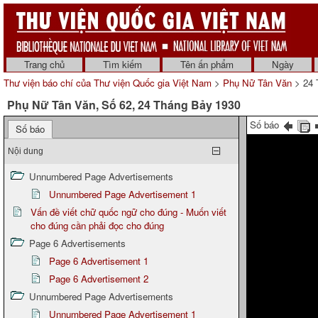
Trang chủ
Tìm kiếm
Tên ấn phẩm
Ngày
Thư viện báo chí của Thư viện Quốc gia Việt Nam
>
Phụ Nữ Tân Văn
> 24 
Phụ Nữ Tân Văn, Số 62, 24 Tháng Bảy 1930
Số báo
Số báo
Nội dung
Unnumbered Page Advertisements
Unnumbered Page Advertisement 1
Vấn đề viết chữ quốc ngữ cho đúng - Muốn viết
cho đúng cần phải đọc cho đúng
Page 6 Advertisements
Page 6 Advertisement 1
Page 6 Advertisement 2
Unnumbered Page Advertisements
Unnumbered Page Advertisement 1