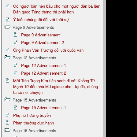
Có người bàn nên bầu cho một người đàn bà làm
Dân quốc Tổng thống thì phải hơn
Ý kiến chúng tôi đối với thời sự
Page 9 Advertisements
Page 9 Advertisement 1
Page 9 Advertisement 2
Ông Phan Văn Trường đối với quốc văn
Page 12 Advertisements
Page 12 Advertisement 1
Page 12 Advertisement 2
Mời Trần Trọng Kim tiên sanh đi với Khổng Tử
Mạnh Tử đến nhà M.Logique chơi, tại đó, chúng
ta sẽ nói chuyện
Page 15 Advertisements
Page 15 Advertisement 1
Phụ nữ hướng truyền
Phần thưởng đức hạnh
Page 16 Advertisements