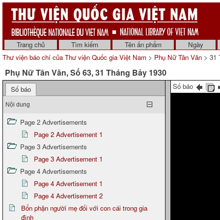
Trang chủ
Tìm kiếm
Tên ấn phẩm
Ngày
Thư viện báo chí của Thư viện Quốc gia Việt Nam
>
Phụ Nữ Tân Văn
> 31 
Phụ Nữ Tân Văn, Số 63, 31 Tháng Bảy 1930
Số báo
Số báo
Nội dung
Page 2 Advertisements
Page 2 Advertisement 1
Page 3 Advertisements
Page 3 Advertisement 1
Page 4 Advertisements
Page 4 Advertisement 1
Page 4 Advertisement 2
Bổn phận người mẹ đối với con cái trong gia
đình