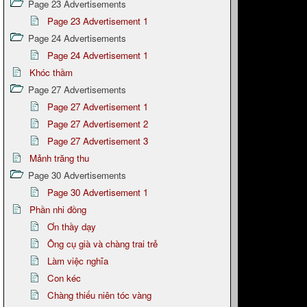
Page 23 Advertisements
Page 23 Advertisement 1
Page 24 Advertisements
Page 24 Advertisement 1
Khóc thầm
Page 27 Advertisements
Page 27 Advertisement 1
Page 27 Advertisement 2
Page 27 Advertisement 3
Mảnh trăng thu
Page 30 Advertisements
Page 30 Advertisement 1
Phần nhi đồng
Ơn thầy dạy
Ông cụ già và chàng trai trẻ
Làm việc nghĩa
Con kéc
Chàng thiếu niên tóc vàng