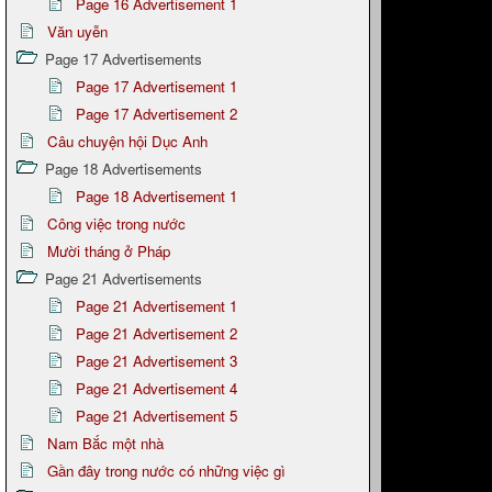
Page 16 Advertisement 1
Văn uyễn
Page 17 Advertisements
Page 17 Advertisement 1
Page 17 Advertisement 2
Câu chuyện hội Dục Anh
Page 18 Advertisements
Page 18 Advertisement 1
Công việc trong nước
Mười tháng ở Pháp
Page 21 Advertisements
Page 21 Advertisement 1
Page 21 Advertisement 2
Page 21 Advertisement 3
Page 21 Advertisement 4
Page 21 Advertisement 5
Nam Bắc một nhà
Gần đây trong nước có những việc gì