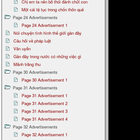
Chị em ta nên bỏ thói đánh chửi con
Một cái tệ tục trong chốn thôn quê
Page 24 Advertisements
Page 24 Advertisement 1
Nói chuyện tình hình thế giới gần đây
Câu hỏi về pháp luật
Văn uyễn
Gần đây trong nước có những việc gì
Mảnh trăng thu
Page 30 Advertisements
Page 30 Advertisement 1
Page 31 Advertisements
Page 31 Advertisement 1
Page 31 Advertisement 2
Page 31 Advertisement 3
Page 31 Advertisement 4
Page 32 Advertisements
Page 32 Advertisement 1