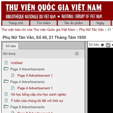
Trang chủ
Tìm kiếm
Tên ấn phẩm
Ngày
Thư viện báo chí của Thư viện Quốc gia Việt Nam
>
Phụ Nữ Tân Văn
> 21 
Phụ Nữ Tân Văn, Số 66, 21 Tháng Tám 1930
Số báo
Số báo
Nội dung
Untitled
Page 3 Advertisements
Page 3 Advertisement 1
Page 4 Advertisements
Page 4 Advertisement 1
Về học bổng cấp cho học sanh nghèo
Ý kiến của chúng tôi đối với thời sự
Page 8 Advertisements