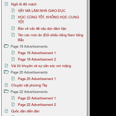
Ngồi lê đôi mách
VẬY MÀ LÀM NHÀ GIAO-DỤC
HỌC CŨNG TỐT, KHỔNG HỌC CUNG
TỐT
Bàn vẻ vấn đẻ nâu dọn đám tiệc
Tên các món ăn (Đối ehiếu tiếng Nam tiếng
Bẳo
Page 18 Advertisements
Page 18 Advertisement 1
Page 18 Advertisement 2
Vài lời khuyên về sự săn sóc nơi miệng
Page 20 Advertisements
Page 20 Advertisement 1
Chuyện vặt phương Tây
Page 22 Advertisements
Page 22 Advertisement 1
Page 22 Advertisement 2
Quốc dân diễn đàn