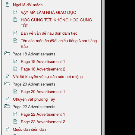
Ngồi lê đôi mách
VẬY MÀ LÀM NHÀ GIAO-DỤC
HỌC CŨNG TỐT, KHỔNG HỌC CUNG
TỐT
Bàn vẻ vấn đẻ nâu dọn đám tiệc
Tên các món ăn (Đối ehiếu tiếng Nam tiếng
Bẳo
Page 18 Advertisements
Page 18 Advertisement 1
Page 18 Advertisement 2
Vài lời khuyên về sự săn sóc nơi miệng
Page 20 Advertisements
Page 20 Advertisement 1
Chuyện vặt phương Tây
Page 22 Advertisements
Page 22 Advertisement 1
Page 22 Advertisement 2
Quốc dân diễn đàn