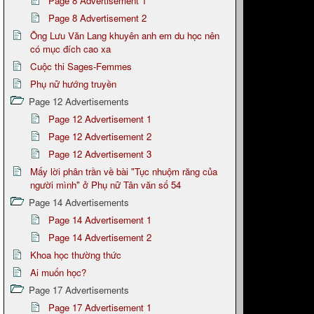
Page 8 Advertisement 1
Page 8 Advertisement 2
Ông Lưu Văn Lang khuyên anh em du học nên
có mục đích cao xa
Cuộc thi Sages-Femmes
Phụ nữ hướng truyền
Page 12 Advertisements
Page 12 Advertisement 1
Page 12 Advertisement 2
Page 12 Advertisement 3
Mấy lời phân trần về bài "Tục nhuộm răng của
người mình" ở Phụ nữ Tân văn số 54
Page 14 Advertisements
Page 14 Advertisement 1
Page 14 Advertisement 2
Khoa học thường thức
Ai muốn học?
Page 17 Advertisements
Page 17 Advertisement 1