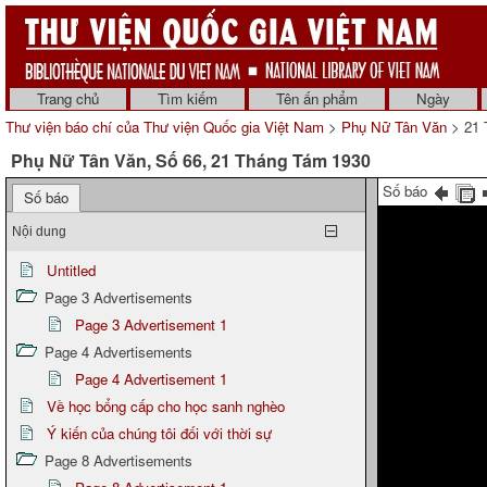
Trang chủ
Tìm kiếm
Tên ấn phẩm
Ngày
Thư viện báo chí của Thư viện Quốc gia Việt Nam
>
Phụ Nữ Tân Văn
> 21 
Phụ Nữ Tân Văn, Số 66, 21 Tháng Tám 1930
Số báo
Số báo
Nội dung
Untitled
Page 3 Advertisements
Page 3 Advertisement 1
Page 4 Advertisements
Page 4 Advertisement 1
Về học bổng cấp cho học sanh nghèo
Ý kiến của chúng tôi đối với thời sự
Page 8 Advertisements