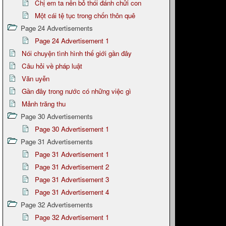
Chị em ta nên bỏ thói đánh chửi con
Một cái tệ tục trong chốn thôn quê
Page 24 Advertisements
Page 24 Advertisement 1
Nói chuyện tình hình thế giới gần đây
Câu hỏi về pháp luật
Văn uyễn
Gần đây trong nước có những việc gì
Mảnh trăng thu
Page 30 Advertisements
Page 30 Advertisement 1
Page 31 Advertisements
Page 31 Advertisement 1
Page 31 Advertisement 2
Page 31 Advertisement 3
Page 31 Advertisement 4
Page 32 Advertisements
Page 32 Advertisement 1