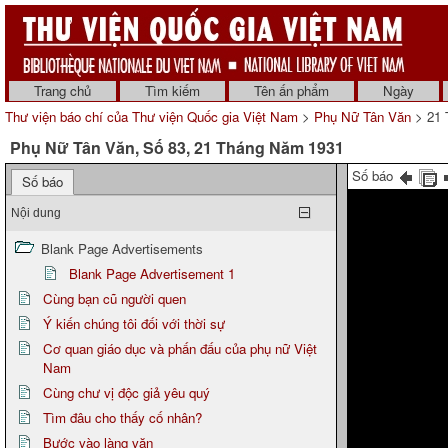
Trang chủ
Tìm kiếm
Tên ấn phẩm
Ngày
Thư viện báo chí của Thư viện Quốc gia Việt Nam
>
Phụ Nữ Tân Văn
> 21 
Phụ Nữ Tân Văn, Số 83, 21 Tháng Năm 1931
Số báo
Số báo
Nội dung
Blank Page Advertisements
Blank Page Advertisement 1
Cùng bạn cũ người quen
Ý kiến chúng tôi đối với thời sự
Cơ quan giáo dục và phấn đấu của phụ nữ Việt
Nam
Cùng chư vị độc giả yêu quý
Tìm đâu cho thấy cố nhân?
Bước vào làng văn