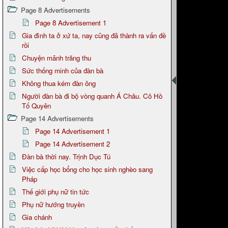
Page 8 Advertisements
Page 8 Advertisement 1
Gia đình ta ở xứ ta, nay cũng đã thành ra vấn đề
rồi
Chuyện mãnh trăng thu
Sức thống minh của đàn bà
Không thua kém đàn ông
Người đàn bà đi bộ vòng quanh Á Châu. Cô Hồ
Tố Quyên
Page 14 Advertisements
Page 14 Advertisement 1
Page 14 Advertisement 2
Đàn bà thời nay. Trịnh Dục Tú
Việc cấp học bổng cho học sinh nghèo sang
Pháp
Thế giới phụ nữ tin tức
Phụ nữ hướng truyền
Gia chánh