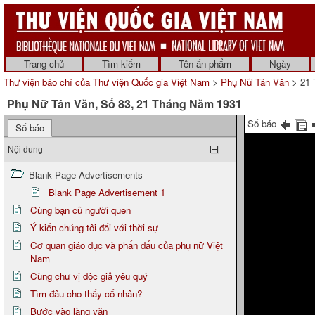
Trang chủ
Tìm kiếm
Tên ấn phẩm
Ngày
Thư viện báo chí của Thư viện Quốc gia Việt Nam
>
Phụ Nữ Tân Văn
> 21 
Phụ Nữ Tân Văn, Số 83, 21 Tháng Năm 1931
Số báo
Số báo
Nội dung
Blank Page Advertisements
Blank Page Advertisement 1
Cùng bạn cũ người quen
Ý kiến chúng tôi đối với thời sự
Cơ quan giáo dục và phấn đấu của phụ nữ Việt
Nam
Cùng chư vị độc giả yêu quý
Tìm đâu cho thấy cố nhân?
Bước vào làng văn