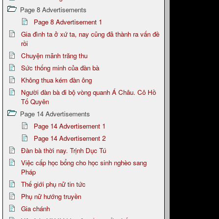
Page 8 Advertisements
Page 8 Advertisement 1
Gia đình ta ở xứ ta, nay cũng đã thành ra vấn đề
rồi
Chuyện mãnh trăng thu
Sức thống minh của đàn bà
Không thua kém đàn ông
Người đàn bà đi bộ vòng quanh Á Châu. Cô Hồ
Tố Quyên
Page 14 Advertisements
Page 14 Advertisement 1
Page 14 Advertisement 2
Đàn bà thời nay. Trịnh Dục Tú
Việc cấp học bổng cho học sinh nghèo sang
Pháp
Thế giới phụ nữ tin tức
Phụ nữ hướng truyền
Gia chánh