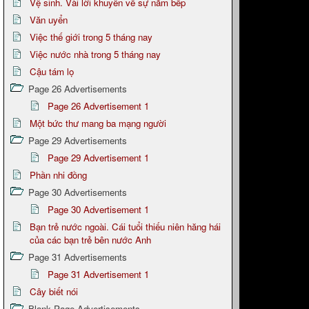
Vệ sinh. Vài lời khuyên về sự nằm bếp
Văn uyển
Việc thế giới trong 5 tháng nay
Việc nước nhà trong 5 tháng nay
Cậu tám lọ
Page 26 Advertisements
Page 26 Advertisement 1
Một bức thư mang ba mạng người
Page 29 Advertisements
Page 29 Advertisement 1
Phần nhi đồng
Page 30 Advertisements
Page 30 Advertisement 1
Bạn trẻ nước ngoài. Cái tuổi thiếu niên hăng hái
của các bạn trẻ bên nước Anh
Page 31 Advertisements
Page 31 Advertisement 1
Cây biết nói
Blank Page Advertisements