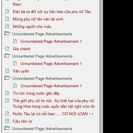
Nam
Đàn bà ta đối với sự tiến hóa của phụ nữ Tàu
Mừng phụ nữ tân văn tái sinh
Những người cho máu
Unnumbered Page Advertisements
Unnumbered Page Advertisement 1
Gia chánh
Unnumbered Page Advertisements
Unnumbered Page Advertisement 1
Văn uyển
Unnumbered Page Advertisements
Unnumbered Page Advertisement 1
Tin tức trong nước gần đây
Thế giới phụ nữ tin tức. Sự thất bại của phụ nữ
Trung Hoa trong cuộc quốc dân hội nghị vừa rồi
Nước Tàu lại có nổi loạn .... CÓ NỘI LOẠN • •
Câu tám lọ
Unnumbered Page Advertisements