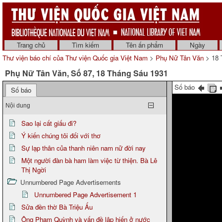
Trang chủ
Tìm kiếm
Tên ấn phẩm
Ngày
Thư viện báo chí của Thư viện Quốc gia Việt Nam
>
Phụ Nữ Tân Văn
> 18 
Phụ Nữ Tân Văn, Số 87, 18 Tháng Sáu 1931
Số báo
Số báo
Nội dung
Sao lại cất giấu đi?
Ý kiến chúng tôi đối với thơ
Sự lạp thân của thanh niên nam nữ đời nay
Một người đàn bà ham làm việc từ thiện. Bà Lê
Thị Ngời
Unnumbered Page Advertisements
Unnumbered Page Advertisement 1
Sửa đền thờ Bà Triệu Ấu
Ông Phạm Quỳnh và vấn đề lập hiến ở nước