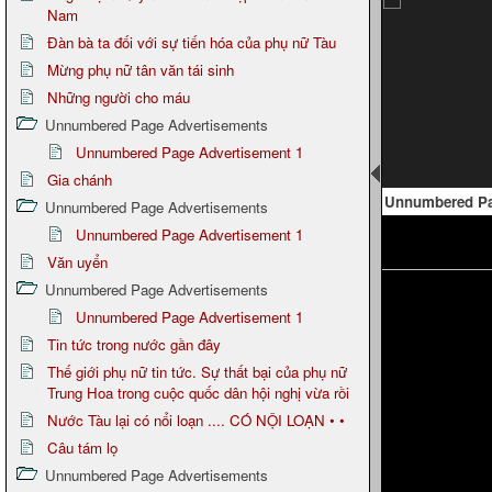
Nam
Đàn bà ta đối với sự tiến hóa của phụ nữ Tàu
Mừng phụ nữ tân văn tái sinh
Những người cho máu
Unnumbered Page Advertisements
Unnumbered Page Advertisement 1
Gia chánh
Unnumbered Page
Unnumbered P
Unnumbered Page Advertisements
Unnumbered Page Advertisement 1
Văn uyển
Unnumbered Page Advertisements
Unnumbered Page Advertisement 1
Tin tức trong nước gần đây
Thế giới phụ nữ tin tức. Sự thất bại của phụ nữ
Trung Hoa trong cuộc quốc dân hội nghị vừa rồi
Nước Tàu lại có nổi loạn .... CÓ NỘI LOẠN • •
Câu tám lọ
Unnumbered Page Advertisements