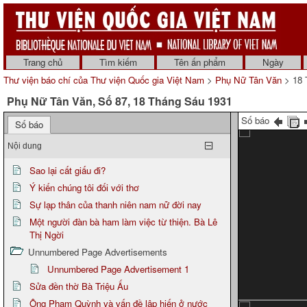
Trang chủ
Tìm kiếm
Tên ấn phẩm
Ngày
Thư viện báo chí của Thư viện Quốc gia Việt Nam
>
Phụ Nữ Tân Văn
> 18 
Phụ Nữ Tân Văn, Số 87, 18 Tháng Sáu 1931
Số báo
Số báo
Nội dung
Sao lại cất giấu đi?
Ý kiến chúng tôi đối với thơ
Sự lạp thân của thanh niên nam nữ đời nay
Một người đàn bà ham làm việc từ thiện. Bà Lê
Thị Ngời
Unnumbered Page Advertisements
Unnumbered Page Advertisement 1
Sửa đền thờ Bà Triệu Ấu
Ông Phạm Quỳnh và vấn đề lập hiến ở nước