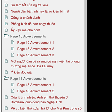
Sự làm tốt của người xưa
Người đàn bà trinh hay là vụ kiện bí mật
Cũng là chánh danh
Phòng binh dễ hơn chạy thuốc
Ấy vậy má cha con!
Page 15 Advertisements
Page 15 Advertisement 1
Page 15 Advertisement 2
Page 15 Advertisement 3
Một người đàn bà ra ứng cử nghị viên tại phòng
thương mại Nice. Bà Laumay
Ý kiến độc giả
Page 18 Advertisements
Page 18 Advertisement 1
Page 18 Advertisement 2
Của ít tình nhiều. Anh em thợ thuyền ở
Bordeaux giúp đồng bào Nghệ Tĩnh
Về vụ kiện thơ xưa. Trả lời cho Mai Kim trong số