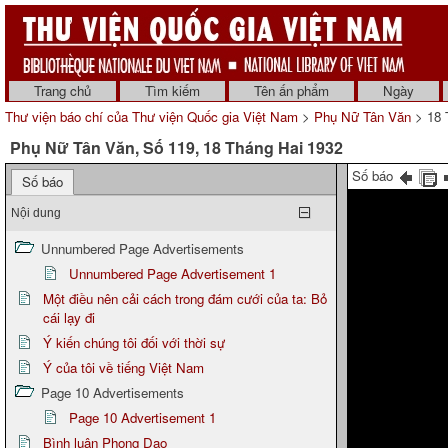
Trang chủ
Tìm kiếm
Tên ấn phẩm
Ngày
Thư viện báo chí của Thư viện Quốc gia Việt Nam
>
Phụ Nữ Tân Văn
> 18 
Phụ Nữ Tân Văn, Số 119, 18 Tháng Hai 1932
Số báo
Số báo
Nội dung
Unnumbered Page Advertisements
Unnumbered Page Advertisement 1
Một điều nên cải cách trong đám cưới của ta: Bỏ
cái lạy đi
Ý kiến chúng tôi đối với thời sự
Ý của tôi về tiếng Việt Nam
Page 10 Advertisements
Page 10 Advertisement 1
Bình luận Phong Dao