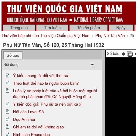
Trang chủ
Tìm kiếm
Tên ấn phẩm
Ngày
Thư viện báo chí của Thư viện Quốc gia Việt Nam
>
Phụ Nữ Tân Văn
> 25 
Phụ Nữ Tân Văn, Số 120, 25 Tháng Hai 1932
Số báo
Số báo
Nội dung
Ý kiến chúng tôi đối với thời sự
Theo luật thế nào là người buôn bán?
Luân lý và pháp luật của xã hội buộc một người
đàn bà phải chán đời. Cô Nguyệt Hồng đi tu
Ý kiến độc giả: Phụ nữ ta nên bớt xa xỉ
Nội các Laval Đỗ
Dục Anh hội
Chị em ta đối với không giáo
Bình luận Phong dao