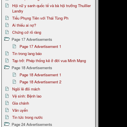
Hội nữ y sanh quốc tế và bà hội trưởng Thuillier
Landry
Tiểu Phụng Tiên với Thái Tùng Ph
Ai thiếu ai nợ?
Chứng cớ rõ ràng
Page 17 Advertisements
Page 17 Advertisement 1
Tin trong lang báo
Tạp trở: Phép thống kê ở đời vua Minh Mạng
Page 18 Advertisements
Page 18 Advertisement 1
Page 18 Advertisement 2
Ngồi lê đôi mách
Vệ sinh: Bệnh lao
Gia chánh
Văn uyển
Tin tức trong nước
Page 24 Advertisements