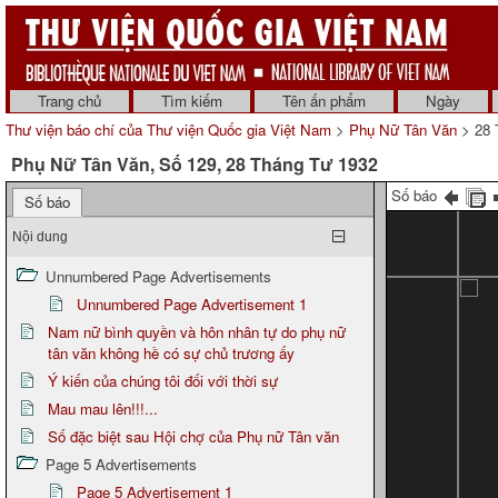
Trang chủ
Tìm kiếm
Tên ấn phẩm
Ngày
Thư viện báo chí của Thư viện Quốc gia Việt Nam
>
Phụ Nữ Tân Văn
> 28 
Phụ Nữ Tân Văn, Số 129, 28 Tháng Tư 1932
Số báo
Số báo
Nội dung
Unnumbered Page Advertisements
Unnumbered Page Advertisement 1
Nam nữ bình quyền và hôn nhân tự do phụ nữ
tân văn không hề có sự chủ trương ấy
Ý kiến của chúng tôi đối với thời sự
Mau mau lên!!!...
Số đặc biệt sau Hội chợ của Phụ nữ Tân văn
Page 5 Advertisements
Page 5 Advertisement 1