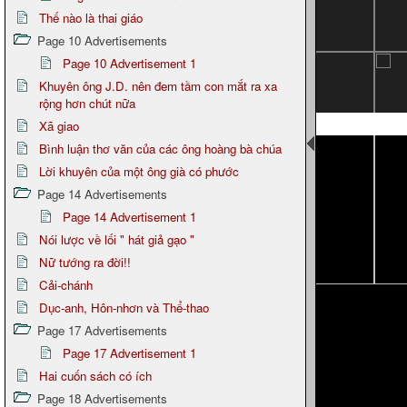
Thế nào là thai giáo
Page 10 Advertisements
Page 10 Advertisement 1
Khuyên ông J.D. nên đem tầm con mắt ra xa
rộng hơn chút nữa
Xã giao
Bình luận thơ văn của các ông hoàng bà chúa
Lời khuyên của một ông già có phước
Page 14 Advertisements
Page 14 Advertisement 1
Nói lược về lối " hát giả gạo "
Nữ tướng ra đời!!
Cải-chánh
Dục-anh, Hôn-nhơn và Thể-thao
Page 17 Advertisements
Page 17 Advertisement 1
Hai cuốn sách có ích
Page 18 Advertisements