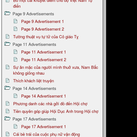
Bỏ một cái khuyết điểm cho bộ Việt Nam Tự
điển
Page 9 Advertisements
Page 9 Advertisement 1
Page 9 Advertisement 2
Tường thuật vụ tự tử của Cô giáo Tỵ
Page 11 Advertisements
Page 11 Advertisement 1
Page 11 Advertisement 2
Sự ăn mặc của người mình thuở xưa, Nam Bắc
không giống nhau
Thích khách liệt truyện
Page 14 Advertisements
Page 14 Advertisement 1
Phương danh các nhà gởi đồ đến Hội chợ
Tiền quyên góp giúp Hội Dục Anh trong Hội chợ
Page 17 Advertisements
Page 17 Advertisement 1
Cái bề trái của cuộc phụ nữ vận động