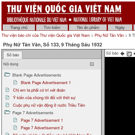
Trang chủ
Tìm kiếm
Tên ấn phẩm
Ngày
Thư viện báo chí của Thư viện Quốc gia Việt Nam
>
Phụ Nữ Tân Văn
> 9 T
Phụ Nữ Tân Văn, Số 133, 9 Tháng Sáu 1932
Số báo
Số báo
Nội dung
Blank Page Advertisements
Blank Page Advertisement 1
Chị em ta phải có trí xét đoán
Ý kiến của chúng tôi đối với thời sự
Cuộc phụ nữ vận động ở nước Triều Tiên
Page 7 Advertisements
Page 7 Advertisement 1
Page 7 Advertisement 2