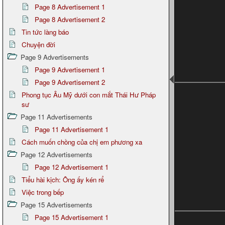
Page 8 Advertisement 1
Page 8 Advertisement 2
Tin tức làng báo
Chuyện đời
Page 9 Advertisements
Page 9 Advertisement 1
Page 9 Advertisement 2
Phong tục Âu Mỹ dưới con mắt Thái Hư Pháp
sư
Page 11 Advertisements
Page 11 Advertisement 1
Cách muốn chồng của chị em phương xa
Page 12 Advertisements
Page 12 Advertisement 1
Tiểu hài kịch: Ông ấy kén rể
Việc trong bếp
Page 15 Advertisements
Page 15 Advertisement 1