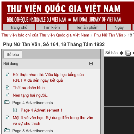
Trang chủ
Tìm kiếm
Tên ấn phẩm
Ngày
Thư viện báo chí của Thư viện Quốc gia Việt Nam
>
Phụ Nữ Tân Văn
> 18 
Phụ Nữ Tân Văn, Số 164, 18 Tháng Tám 1932
Số báo
Số báo
Nội dung
Bồi thực nhơn tài: Việc lập học bổng của
P.N.T.V đã đến ngày kết quả
Thời sự doãn bình
Nên tặng hai người..
Page 4 Advertisements
Page 4 Advertisement 1
Một ít về văn học: Sự dùng điển trong thơ văn
và sự chú thích
Page 8 Advertisements