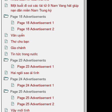
Một buổi đi coi các tài tử ở Nam Vang hát giúp
nạn dân miền Nam Trung kỳ
Page 18 Advertisements
Page 18 Advertisement 1
Page 18 Advertisement 2
Văn uyển
Thơ cho bạn
Gia chánh
Tin tức trong nước
Page 23 Advertisements
Page 23 Advertisement 1
Hai ngôi sao ái tình
Page 24 Advertisements
Page 24 Advertisement 1
Page 25 Advertisements
Page 25 Advertisement 1
Page 25 Advertisement 2
Vậy mới tình