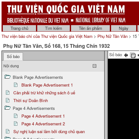
Trang chủ
Tìm kiếm
Tên ấn phẩm
Ngày
Thư viện báo chí của Thư viện Quốc gia Việt Nam
>
Phụ Nữ Tân Văn
> 15 
Phụ Nữ Tân Văn, Số 168, 15 Tháng Chín 1932
Số báo
Số báo
Nội dung
Blank Page Advertisements
Blank Page Advertisement 1
Cần phải trừ khử những sách ô uế
Thời sự Doãn Bình
Page 4 Advertisements
Page 4 Advertisement 1
Page 4 Advertisement 2
Sự nghị luận sai lầm bởi dùng chủ quan