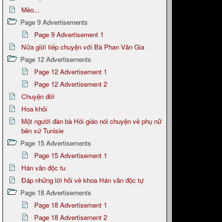
Mèo...
Page 9 Advertisements
Page 9 Advertisement 1
Nửa giời tiếp chuyện với Bà Phan Văn Gia
Page 12 Advertisements
Page 12 Advertisement 1
Page 12 Advertisement 2
Chuyện đời
Hoa khôi
Một người đàn bà Hồi giáo nói chuyện về phụ nữ
bên xứ Tunisie
Page 15 Advertisements
Page 15 Advertisement 1
Hán văn độc tu
Đáp những lời hỏi về khoa Hán văn độc tự
Page 18 Advertisements
Page 18 Advertisement 1
Page 18 Advertisement 2