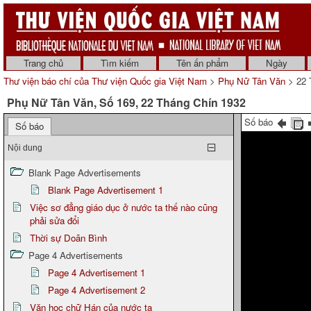
Trang chủ
Tìm kiếm
Tên ấn phẩm
Ngày
Thư viện báo chí của Thư viện Quốc gia Việt Nam
>
Phụ Nữ Tân Văn
> 22 
Phụ Nữ Tân Văn, Số 169, 22 Tháng Chín 1932
Số báo
Số báo
Nội dung
Blank Page Advertisements
Blank Page Advertisement 1
Việc sơ đẳng giáo dục ở nước ta thế nào cũng
phải sửa đổi
Thời sự Doãn Bình
Page 4 Advertisements
Page 4 Advertisement 1
Page 4 Advertisement 2
Văn học chữ Hán của nước ta