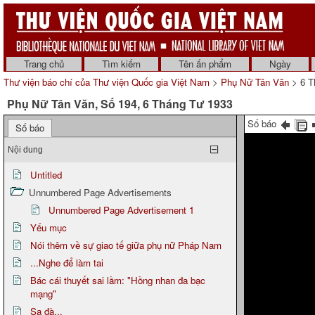
Trang chủ
Tìm kiếm
Tên ấn phẩm
Ngày
Thư viện báo chí của Thư viện Quốc gia Việt Nam
>
Phụ Nữ Tân Văn
> 6 T
Phụ Nữ Tân Văn, Số 194, 6 Tháng Tư 1933
Số báo
Số báo
Nội dung
Untitled
Unnumbered Page Advertisements
Unnumbered Page Advertisement 1
Yếu mục
Nói thêm về sự giao tế giữa phụ nữ Pháp Nam
...Nghe để làm tai
Bác cái thuyết sai lầm: "Hồng nhan đa bạc
mạng"
Sa đà...