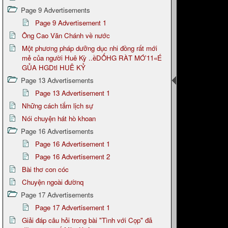
Page 9 Advertisements
Page 9 Advertisement 1
Ông Cao Văn Chánh về nước
Một phương pháp dưỡng dục nhi đồng rất mới
mẻ của người Huê Kỳ ..ềDỐHG RÀT MÓ'11«É
GỦA HGDtl HUÊ KỶ
Page 13 Advertisements
Page 13 Advertisement 1
Những cách tắm lịch sự
Nói chuyện hát hò khoan
Page 16 Advertisements
Page 16 Advertisement 1
Page 16 Advertisement 2
Bài thơ con cóc
Chuyện ngoài đườnq
Page 17 Advertisements
Page 17 Advertisement 1
Giải đáp câu hỏi trong bài "Tình với Cọp" đã