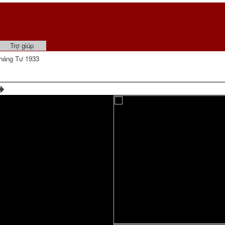
Trợ giúp
háng Tư 1933