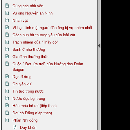
Cùng các nhà văn
Vụ ông Nguyễn an Ninh
Nhân vật
Vì bạc tình một người đàn ông bị vợ chém chết
Cách hun hít thương yêu của loài vật
Trách nhiệm của "Thầy cô"
Sanh ở nhà thương
Gia đình thường thức
Cuộc " Đốt lửa trại" của Hướng đạo Đoàn
Saigon
Dọc đường
Chuyện vui
Tin tức trong nước
Nước đục bụi trong
Hòn máu bỏ rơi (tiếp theo)
Đời cô Đằng (tiếp theo)
Phần Nhi đồng
Dạy khôn