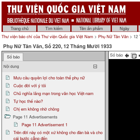
Trang chủ
Tìm kiếm
Tên ấn phẩm
Ngày
Thư viện báo chí của Thư viện Quốc gia Việt Nam
>
Phụ Nữ Tân Văn
> 12 
Phụ Nữ Tân Văn, Số 220, 12 Tháng Mười 1933
Số báo
Số báo
Nội dung
Mưu cầu quyền lợi cho toàn thể phụ nữ
Cuộc đời với ý tôi
Chủ nghĩa lãng mạn trong văn học Việt-nam
Tự học thế nào?
Chị em không nhờ chồng
Page 11 Advertisements
Page 11 Advertisement 1
Trên đời này có một xứ không cho đàn bà và cho
cái bước cẳng đến