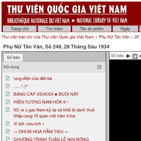
Trang chủ
Tìm kiếm
Tên ấn phẩm
Ngày
Thư viện báo chí của Thư viện Quốc gia Việt Nam
>
Phụ Nữ Tân Văn
> 28 
Phụ Nữ Tân Văn, Số 248, 28 Tháng Sáu 1934
Số báo
Số báo
Nội dung
ìong-dỉện của đầĩi-bà
..... '\ Ị^
BÁNG CÀP tĩSXKXX ■ BUÓI NÁY
HIỆN-TU'0'NG NAM-HỎA 9 •
Nỉ} ra ú gao Nam-kỹ lại sẽ khỏi bị danlì thuế
ỉihâp-cang 10 quan mỗi trăm kílos
Vi bời «lưu-linh »
-= OHÙM HOA HẰM TIEU =-
CHƯƠNG TRINH TUÁN LẺ NHI-ĐÓNG