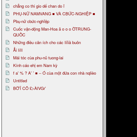
chẳng co thi gio dế chan do ỉ
PHỤ-NỮ NAMVANG ■ VÀ CBỨC-NGHIỆP ■
Pbụ-nử cbức-nghỉệp
Cuốc vận-dộng Man-Hoa ã o o o ỜTRUNG-
QUỒC
Những điều cân ích cho các Iiỉiầ buôn
Ẳi líII
Mái tóc cùa phu-nũ tuong-lai
Kính cáo ehị em Nam kỳ
f a' % ? A' ' ■ -- Ó cùa một đứa con nhà nqlièo
Untitled
BỜ'Ĩ CÔ £>ÀIVGr'