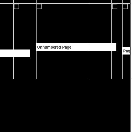
Unnumbered Page
Page