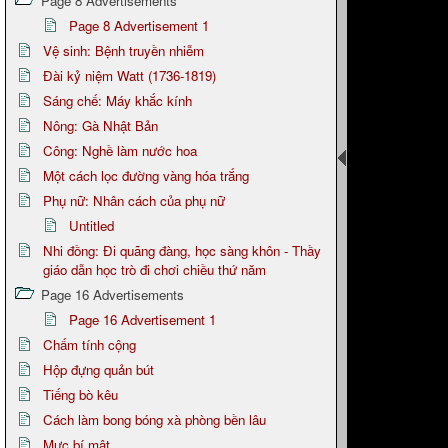
Page 8 Advertisements
Page 8 Advertisement 1
Vệ sinh: Bệnh truyền nhiễm
Đài kỷ niệm Watt (1736-1819)
Sáng chế: Máy khắc kính
Nông: Gà Nhật Bản
Công: Nghề làm nước hoa
Một cách lọc đường vàng hóa trắng
Phụ nữ: Nhân cách của phụ nữ
Untitled
Nhi đồng: Đi quãng đàng, học sàng khôn - Thầy
giáo dẫn học trò đi chơi chiều thứ năm
Page 16 Advertisements
Page 16 Advertisement 1
Chấm tính cộng
Hộp đựng quản bút
Tiếng bò kêu
Cách làm bong bóng xà phòng bền lâu
Mực bí mật