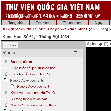
Trang chủ
Tìm kiếm
Tên ấn phẩm
Ngày
Thư viện báo chí của Thư viện Quốc gia Việt Nam
>
Khoa Học
> 1 Tháng M
Khoa Học, Số 61, 1 Tháng Một 1934
Số báo
Số báo
Nội dung
Đồ chơi của ta
Lược khảo về lịch sử khoa học
Khoa học Á Đông: Thú rừng
Page 5 Advertisements
Page 5 Advertisement 1
Khảo về thuốc nam: Hà Thủ Ô
Sự tàng hình của loài vật
Máy thứ phân dùng làm vị thuốc