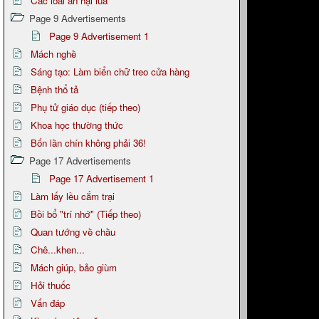
Các loài ăn hại lúa
Page 9 Advertisements
Page 9 Advertisement 1
Mách nghề
Sáng tạo: Làm biển chữ treo cửa hàng
Bệnh thổ tả
Phụ tử giáo dục (tiếp theo)
Khoa học thường thức
Bốn lần chín không phải 36!
Page 17 Advertisements
Page 17 Advertisement 1
Làm lấy lều cắm trại
Bồi bổ "trí nhớ" (Tiếp theo)
Quan tướng về chầu
Chê...khen...
Mách giúp, bảo giùm
Hỏi thuốc
Vấn đáp