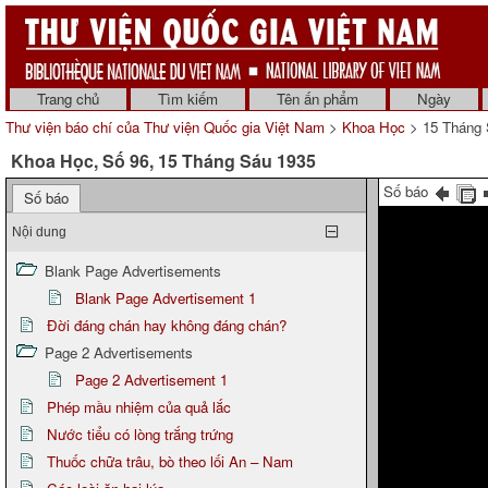
Trang chủ
Tìm kiếm
Tên ấn phẩm
Ngày
Thư viện báo chí của Thư viện Quốc gia Việt Nam
>
Khoa Học
> 15 Tháng 
Khoa Học, Số 96, 15 Tháng Sáu 1935
Số báo
Số báo
Nội dung
Blank Page Advertisements
Blank Page Advertisement 1
Đời đáng chán hay không đáng chán?
Page 2 Advertisements
Page 2 Advertisement 1
Phép mầu nhiệm của quả lắc
Nước tiểu có lòng trắng trứng
Thuốc chữa trâu, bò theo lối An – Nam