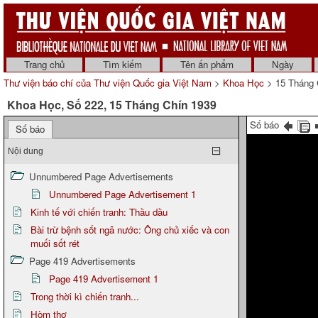
Trang chủ
Tìm kiếm
Tên ấn phẩm
Ngày
Thư viện báo chí của Thư viện Quốc gia Việt Nam
>
Khoa Học
> 15 Tháng 
Khoa Học, Số 222, 15 Tháng Chín 1939
Số báo
Số báo
Nội dung
Unnumbered Page Advertisements
Unnumbered Page Advertisement 1
Kinh tế với chiến tranh: Thầu dầu
Bài trừ bệnh sốt ngã nước: Ông chủ xiếc và con
muối sốt rét
Page 419 Advertisements
Page 419 Advertisement 1
Trong thời kì chiến tranh...
Hòm thơ