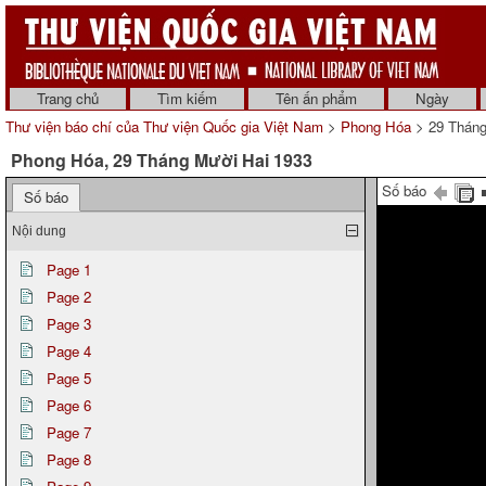
Trang chủ
Tìm kiếm
Tên ấn phẩm
Ngày
Thư viện báo chí của Thư viện Quốc gia Việt Nam
>
Phong Hóa
> 29 Tháng
Phong Hóa, 29 Tháng Mười Hai 1933
Số báo
Số báo
Nội dung
Page 1
Page 2
Page 3
Page 4
Page 5
Page 6
Page 7
Page 8