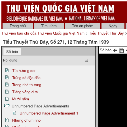
Trang chủ
Tìm kiếm
Tên ấn phẩm
Ngày
Thư viện báo chí của Thư viện Quốc gia Việt Nam
>
Tiểu Thuyết Thứ Bảy
>
Tiểu Thuyết Thứ Bảy, Số 271, 12 Tháng Tám 1939
Số báo
Số báo
Nội dung
Tỉa hương sen
Trúng số độc đắc
Trong nhà thương
Tiếng võng đưa
Mười năm
Unnumbered Page Advertisements
Unnumbered Page Advertisement 1
Những chùm nho