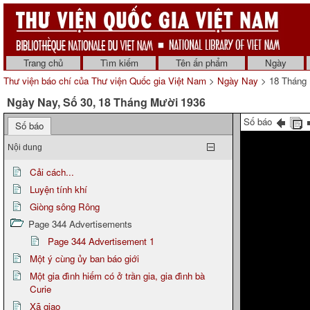
Trang chủ
Tìm kiếm
Tên ấn phẩm
Ngày
Thư viện báo chí của Thư viện Quốc gia Việt Nam
>
Ngày Nay
> 18 Tháng 
Ngày Nay, Số 30, 18 Tháng Mười 1936
Số báo
Số báo
Nội dung
Cải cách...
Luyện tính khí
Giòng sông Rông
Page 344 Advertisements
Page 344 Advertisement 1
Một ý cùng ủy ban báo giới
Một gia đình hiếm có ở trần gia, gia đình bà
Curie
Xã giao