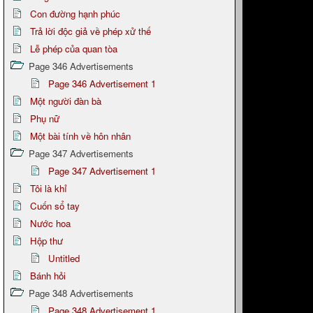
Con đường hạnh phúc
Trả lời độc giả về phép xử thế
Lễ phép của quan tòa
Page 346 Advertisements
Page 346 Advertisement 1
Một người đàn bà
Phụ nữ
Một bài tính về hôn nhân
Page 347 Advertisements
Page 347 Advertisement 1
Tôi là khỉ
Cuốn sổ tay
Nước hoa
Hộp thư
Untitled
Bánh hỏi
Page 348 Advertisements
Page 348 Advertisement 1