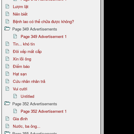
Lượm lặt
Nên biết
Bệnh lao có thể chữa được không?
Page 349 Advertisements
Page 349 Advertisement 1
Tin... khó tin
Đôi xếp mất cắp
Xin lỗi ông
Điểm báo
Hạt sạn
Cứu nhân nhân trả
Vui cười
Untitled
Page 352 Advertisements
Page 352 Advertisement 1
Gia đình
Nước, ba ông...
Page 355 Advertisements